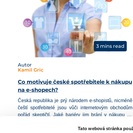
3 mins read
Autor
Kamil Gric
Co motivuje české spotřebitele k nákupu
na e-shopech?
Česká republika je prý národem e-shopistů, nicméně
čeští spotřebitelé jsou vůči internetovým obchodům
pořád
skeptičtí.
Jaké bariéry jim brání v
nákupu na
internetu
a jakého sortimentu zboží se nejvíce týkají?
12 Pro 2016
Uncategorized
Tato webová stránka použ
Jaké aspekty naopak Čechy motivují ke koupi?