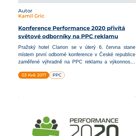
Autor
Kamil Gric
Konference Performance 2020 přivítá
světové odborníky na PPC reklamu
Pražský hotel Clarion se v
úterý 6. června
stane
místem první odborné konference v České republice
zaměřené výhradně na PPC reklamu a výkonnostní
marketing. Pod taktovkou konzultační společnosti
03 Kvě 2017
PPC
ACOMWARE
nabídne
Performance 2020
české i
zahraniční experty v oboru a více než 10 hodin
praktických přednášek.