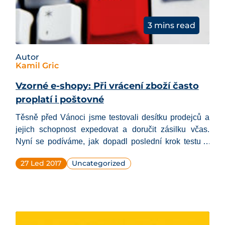
3 mins read
Autor
Kamil Gric
Vzorné e-shopy: Při vrácení zboží často
proplatí i poštovné
Těsně před Vánoci jsme testovali desítku prodejců a
jejich schopnost
expedovat
a
doručit
zásilku včas
.
Nyní se podíváme, jak dopadl poslední krok testu –
vrácení
„nevhodného“ dárku.
27 Led 2017
Uncategorized