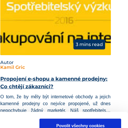
3 mins read
Autor
Kamil Gric
Propojení e-shopu a kamenné prodejny:
Co chtějí zákazníci?
O tom, že by měly být internetové obchody a jejich
kamenné prodejny co nejvíce propojené, už dnes
nepochybuje žádný marketér. Náš
spotřebitelský
výzkum
ale ukazuje, že si to
přejí především sami
28 Lis 2016
Uncategorized
zákazníci
.
Povolit všechny cookies