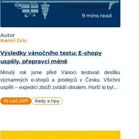
9 mins read
Autor
Kamil Gric
Výsledky vánočního testu: E-shopy
uspěly, přepravci méně
Minulý rok jsme před Vánoci testovali desítku
významných e-shopů a prodejců v Česku.
Všichni
uspěli
– expedici zboží zvládli obratem. Horší to bylo s
přepravními společnostmi.
10 Led 2017
Rady a tipy