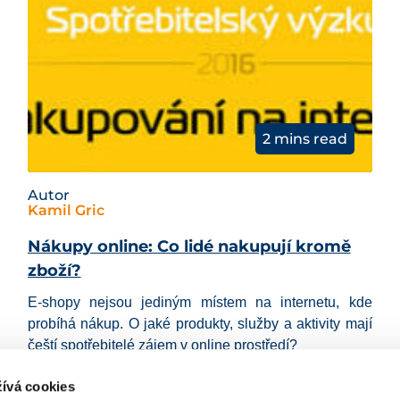
2 mins read
Autor
Kamil Gric
Nákupy online: Co lidé nakupují kromě
zboží?
E-shopy nejsou jediným místem na internetu, kde
probíhá nákup. O jaké
produkty, služby a aktivity mají
čeští spotřebitelé zájem
v online prostředí?
06 Pro 2016
Uncategorized
ívá cookies