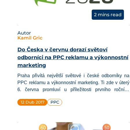
2 mins read
Autor
Kamil Gric
Do Česka v červnu dorazí světoví
odborníci na PPC reklamu a výkonnostní
marketing
Praha přivítá největší světové i české odborníky na
PPC reklamu a výkonnostní marketing. Ti zde v úterý
6. června
promluví u příležitosti prvního ročníku
odborné konference
Performance 2020
, která nabídne
12 Dub 2017
PPC
kapacitu až 500 návštěvníků.