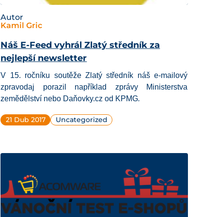
Autor
Kamil Gric
Náš E-Feed vyhrál Zlatý středník za
nejlepší newsletter
V 15. ročníku soutěže
Zlatý středník
náš e-mailový
zpravodaj porazil například zprávy Ministerstva
zemědělství nebo Daňovky.cz od KPMG
.
21 Dub 2017
Uncategorized