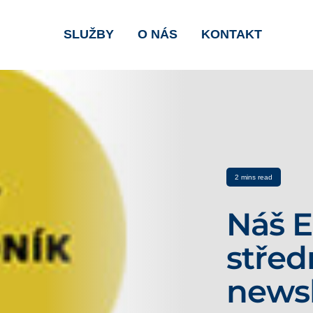
SLUŽBY
O NÁS
KONTAKT
2 mins read
Náš E
střed
newsl