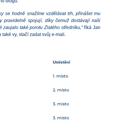
ho blogu.
oky se hodně snažíme vzdělávat trh, přinášet mu
y pravidelně spojují, díky čemuž dostávají naši
 zaujalo také porotu Zlatého středníku,“
říká Jan
ké vy, stačí zadat svůj e-mail.
Umístění
1. místo
2. místo
3. místo
3. místo