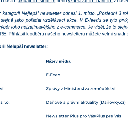
 o našich
aktuálních studiích
nebo
vzdělávacích článcích
z naše
kategorii Nejlepší newsletter odnesl 1. místo. „Poslední 3 r
 stejně jako pořádat vzdělávací akce. V E-feedu se tyto prvk
ýběr toho nejzajímavějšího z e-commerce. Je vidět, že to stejné
Přihlásit k odběru našeho newsletteru můžete velmi snadno ta
rii Nelepší newsletter:
Název média
E-Feed
ví
Zprávy z Ministerstva zemědělství
.r.o.
Daňové a právní aktuality (Daňovky.cz)
Newsletter Plus pro Vás/Plus pre Vás