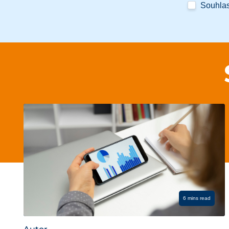
Souhla
6 mins read