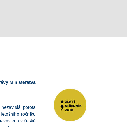
rávy Ministerstva
 nezávislá porota
etošního ročníku
ímavostech v české