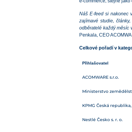
e-commerce, stejně jako
Náš E-feed si nakonec v 
zajímavé studie, články,
odběratelé každý měsíc v
Penkala, CEO ACOMWARE. 
Celkové pořadí v katego
Přihlašovatel
ACOMWARE s.r.o.
Ministerstvo zemědělst
KPMG Česká republika, s
Nestlé Česko s. r. o.