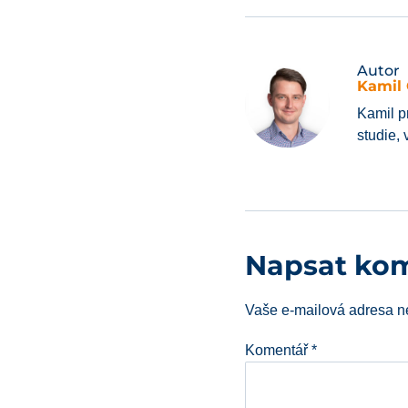
Autor
Kamil 
Kamil p
studie,
Napsat ko
Vaše e-mailová adresa n
Komentář
*