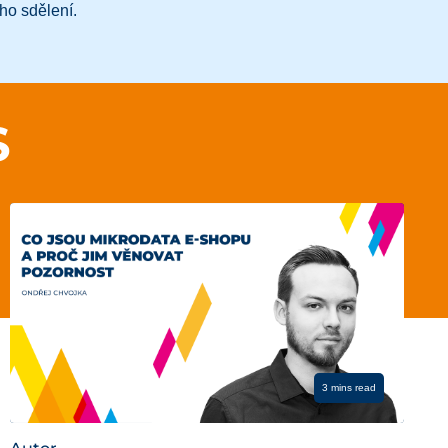
ho sdělení.
S
3 mins read