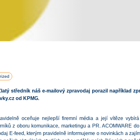
rized
Zlatý středník
náš e-mailový zpravodaj porazil například zp
ovky.cz od KPMG
.
avidelně oceňuje nejlepší firemní média a její vítěze vybírá
orníků z oboru komunikace, marketingu a PR. ACOMWARE do l
vodaj E-feed, kterým pravidelně informujeme o novinkách a zaj