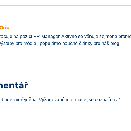
Gric
racuje na pozici PR Manager. Aktivně se věnuje zejména probl
 výstupy pro média i populárně-naučné články pro náš blog.
mentář
ebude zveřejněna.
Vyžadované informace jsou označeny
*