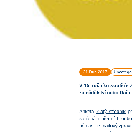
21 Dub 2017
Uncatego
V 15. ročníku soutěže
zemědělství nebo Daň
Anketa
Zlatý středník
pr
složená z předních odb
přihlásil e-mailový zpra