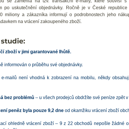
ů se zaměřila na tzv. transakční e-maily, které souvisí s
 po uskutečnění objednávky. Ročně je v České republice 
0 miliony a zákazníka informují o podrobnostech jeho náku
adavkem na vrácení zakoupeného zboží.
 studie:
čí zboží v jimi garantované lhůtě.
ně informován o průběhu své objednávky.
h e-mailů není vhodná k zobrazení na mobilu, někdy obsahu
íhá bez problémů
– u všech prodejců obdržíte své peníze zpět v
ení peněz byla pouze 9,2 dne
od okamžiku vrácení zboží obch
kací ohledně vrácení zboží – 9 z 22 obchodů nepošle žádné o