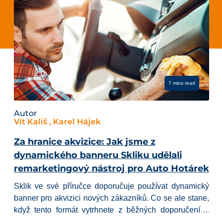
7 mins read
Autor
Vít Kališ , Karel Hájek
Za hranice akvizice: Jak jsme z
dynamického banneru Skliku udělali
remarketingový nástroj pro Auto Hotárek
Sklik ve své příručce doporučuje používat dynamický
banner pro akvizici nových zákazníků. Co se ale stane,
když tento formát vytrhnete z běžných doporučení a
napojíte ho přímo na mozek vašeho e-shopu –