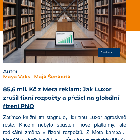
5 mins read
Autor
Maya Vaks , Majk Šenkeřík
85,6 mil. Kč z Meta reklam: Jak Luxor
zrušil fixní rozpočty a přešel na globální
řízení PNO
Zatímco knižní trh stagnuje, lídr trhu Luxor agresivně
roste. Klíčem nebylo spuštění nové platformy, ale
radikální změna v řízení rozpočtů. Z Meta kampaní,
které jako doplňkový kanál původně čerpaly 50 000 Kč