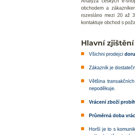
Analýza českých e-shop
obchodem a zákazníkem
rozesláno mezi 20 až 3
kontaktuje obchod s pož
Hlavní zjištění
Všichni prodejci
doru
Zákazník je dostateč
Většina transakčníc
nepoděkuje.
Vrácení zboží prob
Průměrná doba vrác
Horší je to s komuni