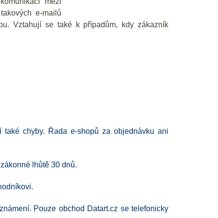
 komunikací mezi
takových e-mailů
pu. Vztahují se také k případům, kdy zákazník
jí také chyby. Řada e-shopů za objednávku ani
 zákonné lhůtě 30 dnů.
odníkovi.
známení. Pouze obchod Datart.cz se telefonicky