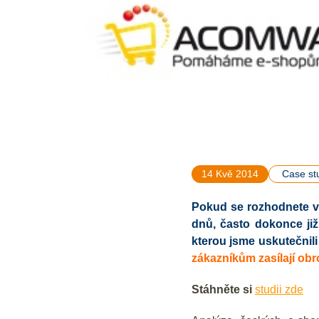
14 Kvě 2014
Case st
Pokud se rozhodnete vr
dnů, často dokonce již
kterou jsme uskutečnili
zákazníkům zasílají ob
Stáhněte si
studii zde