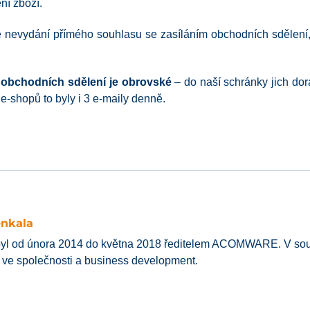
ní zboží.
 nevydání přímého souhlasu se zasíláním obchodních sdělení, 
 obchodních sdělení je obrovské
– do naší schránky jich dor
 e-shopů to byly i 3 e-maily denně.
enkala
yl od února 2014 do května 2018 ředitelem ACOMWARE. V souč
í ve společnosti a business development.