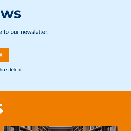
ews
e to our newsletter.
ho sdělení.
S