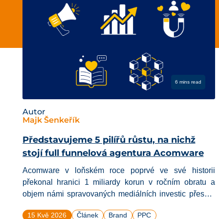
6 mins read
Autor
Majk Šenkeřík
Představujeme 5 pilířů růstu, na nichž
stojí full funnelová agentura Acomware
Acomware v loňském roce poprvé ve své historii
překonal hranici 1 miliardy korun v ročním obratu a
objem námi spravovaných mediálních investic přesáhl
3 miliardy korun. Tento článek ale není o našem
15 Kvě 2026
Článek
Brand
PPC
úspěchu. Píšeme vám ho proto, že řada našich partnerů