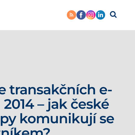
e transakčních e-
 2014 – jak české
py komunikují se
zníkem?