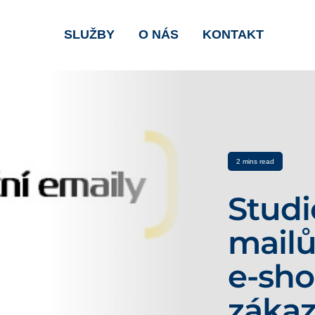
SLUŽBY
O NÁS
KONTAKT
2 mins read
Studi
mailů
e-sho
záka