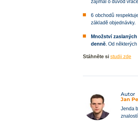
zajímal o důvod vráce
6 obchodů respektuje
základě objednávky.
Množství zaslaných
denně
. Od některých
Stáhněte si
studii zde
Autor
Jan P
Jenda b
znalost