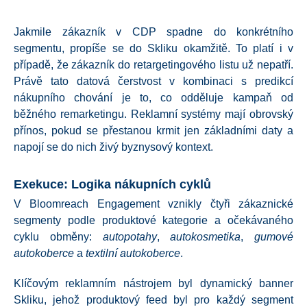
Jakmile zákazník v CDP spadne do konkrétního
segmentu, propíše se do Skliku okamžitě. To platí i v
případě, že zákazník do retargetingového listu už nepatří.
Právě tato datová čerstvost v kombinaci s predikcí
nákupního chování je to, co odděluje kampaň od
běžného remarketingu. Reklamní systémy mají obrovský
přínos, pokud se přestanou krmit jen základními daty a
napojí se do nich živý byznysový kontext.
Exekuce: Logika nákupních cyklů
V Bloomreach Engagement vznikly čtyři zákaznické
segmenty podle produktové kategorie a očekávaného
cyklu obměny:
autopotahy
,
autokosmetika
,
gumové
autokoberce
a
textilní autokoberce
.
Klíčovým reklamním nástrojem byl dynamický banner
Skliku, jehož produktový feed byl pro každý segment