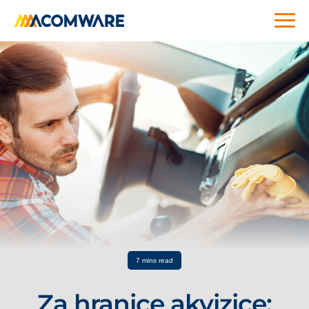
7 mins read
Za hranice akvizice: