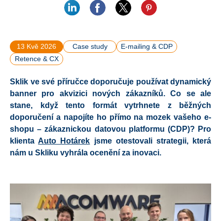
13 Kvě 2026
Case study
E-mailing & CDP
Retence & CX
Sklik ve své příručce doporučuje používat dynamický
banner pro akvizici nových zákazníků. Co se ale
stane, když tento formát vytrhnete z běžných
doporučení a napojíte ho přímo na mozek vašeho e-
shopu – zákaznickou datovou platformu (CDP)? Pro
klienta
Auto Hotárek
jsme otestovali strategii, která
nám u Skliku vyhrála ocenění za inovaci.