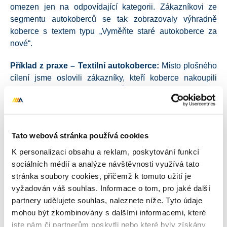
omezen jen na odpovídající kategorii
. Zákazníkovi ze
segmentu autokoberců se tak zobrazovaly výhradně
koberce s textem typu „Vyměňte staré autokoberce za
nové“
.
Příklad z praxe – Textilní autokoberce:
Místo plošného
cílení jsme oslovili zákazníky, kteří koberce nakoupili
před 2 až 5 lety (24–60 měsíců)
. Právě v tomto časovém
okně totiž materiál přirozeně dosluhuje a dává největší
smysl nabídnout obměnu
. Do banneru s produktovým
feedem koberců jsme nasadili přímočaré copy:
„Vyměňte
Tato webová stránka používá cookies
staré autokoberce za nové“
.
K personalizaci obsahu a reklam, poskytování funkcí
Příklad z praxe – Autokosmetika:
Zde je cyklus
sociálních médií a analýze návštěvnosti využívá tato
spotřeby podstatně kratší. Cílili jsme na zákazníky s
stránka soubory cookies, přičemž k tomuto užití je
nákupem starým
přesně 1 rok
, přičemž jsme z publika
vyžadován váš souhlas. Informace o tom, pro jaké další
striktně vyloučili ty, kteří nakoupili v posledních 90 dnech.
partnery udělujete souhlas, naleznete níže. Tyto údaje
Sdělení tomu odpovídalo:
„Pravidelná péče se vyplatí“
mohou být zkombinovány s dalšími informacemi, které
nebo
„Čas doplnit péči i svěžest“
.
jste nám či partnerům poskytli nebo které byly získány