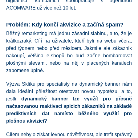
digitálních kampaních spolupracuje s agenturou
ACOMWARE už více než 10 let.
Problém: Kdy končí akvizice a začíná spam?
Běžný remarketing má jednu zásadní slabinu, a to, že je
krátkozraký. Cílí na uživatele, kteří byli na webu včera,
před týdnem nebo před měsícem. Jakmile ale zákazník
nakoupí, většina e-shopů ho buď začne bombardovat
plošnými slevami, nebo na něj v placených kanálech
zapomene úplně.
Výzva Skliku pro specialisty na dynamický banner nám
dala ideální příležitost otestovat novou hypotézu, a to,
jestli
dynamický banner lze využít pro přesně
načasovanou reaktivaci spících zákazníků na základě
prediktivních dat namísto běžného využítí pro
plošnou akvizici?
Cílem nebylo získat levnou návštěvnost, ale trefit správný