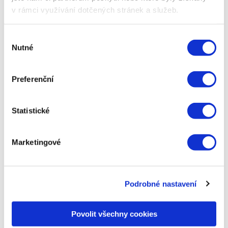
v rámci využívání dotčených stránek a služeb.
Maržové produkty pod kontrolou:
Abychom měli nad
dynamickými bannery stoprocentní kontrolu, využili jsme
Výběr
štítkování v Mergadu. To nám umožnilo přímo ve feedu
Nutné
souhlasu
prioritizovat zobrazení produktů s vyšší marží.
Preferenční
Statistické
Marketingové
Podrobné nastavení
Povolit všechny cookies