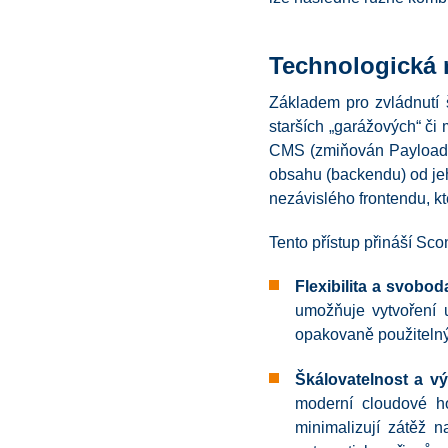
Technologická r
Základem pro zvládnutí š
starších „garážových“ či 
CMS (zmiňován Payload ja
obsahu (backendu) od jeh
nezávislého frontendu, kte
Tento přístup přináší Sc
Flexibilita a svobo
umožňuje vytvoření 
opakovaně použitelnýc
Škálovatelnost a v
moderní cloudové ho
minimalizují zátěž n