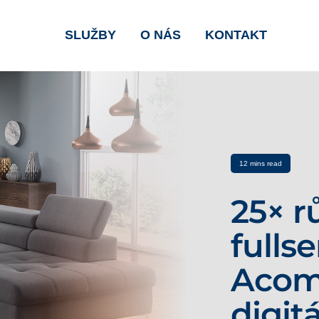
SLUŽBY
O NÁS
KONTAKT
12 mins read
25× rů
fulls
Acom
digit