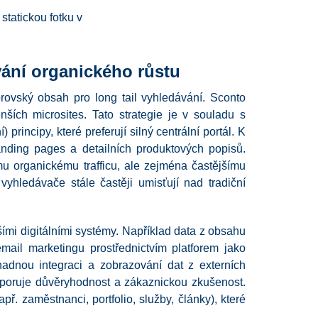
tatickou fotku v
ání organického růstu
rovský obsah pro long tail vyhledávání. Sconto
ích microsites. Tato strategie je v souladu s
incipy, které preferují silný centrální portál. K
nding pages a detailních produktových popisů.
mu organickému trafficu, ale zejména častějšímu
yhledávače stále častěji umisťují nad tradiční
mi digitálními systémy. Například data z obsahu
email marketingu prostřednictvím platforem jako
adnou integraci a zobrazování dat z externích
dporuje důvěryhodnost a zákaznickou zkušenost.
ř. zaměstnanci, portfolio, služby, články), které