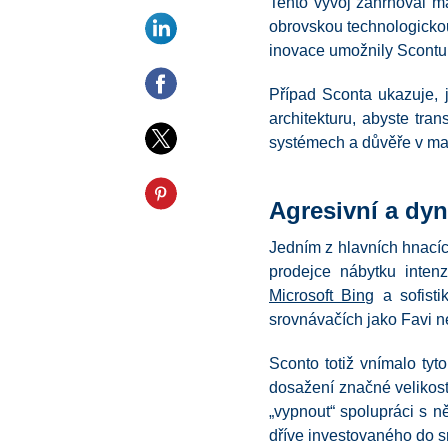
Tento vývoj zahrnoval ma
obrovskou technologickou
inovace umožnily Scontu n
Případ Sconta ukazuje, j
architekturu, abyste tra
systémech a důvěře v ma
Agresivní a dy
Jedním z hlavních hnacíc
prodejce nábytku inten
Microsoft Bing
a sofisti
srovnávačích jako Favi 
Sconto totiž vnímalo tyto
dosažení značné velikost
„vypnout“ spolupráci s n
dříve investovaného do s