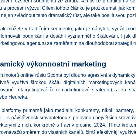
sivní rozšíření sortimentu ze zhruba 4,5 tisíce produktů na s
 a procesní výzvu. Cílem tohoto článku je prozkoumat, jak komp
ejen zvládnout tento dramatický růst, ale také posílit svou po
ak můžete v tradičním segmentu, jako je nábytek, využít modern
nsformovali podnikání a dosáhli významného škálování. I jak d
rketingovou agenturu se zaměřením na dlouhodobou strategii m
namický výkonnostní marketing
h motorů online růstu Sconta byl dlouho agresivní a dynamick
zivně využívá širokou škálu digitálních marketingových ka
kované retargetingové či remarketingové strategie), a za str
nebo Heureka.
 platformy primárně jako mediální konkurenty, nikoli partnery,
i – s návštěvností srovnatelnou s polovinou největších srovná
ěkterými z nich, konkrétně s Favi v prosinci 2024. Tímto krok
rovnávačů směrem do vlastních kanálů, čímž efektivněji využív