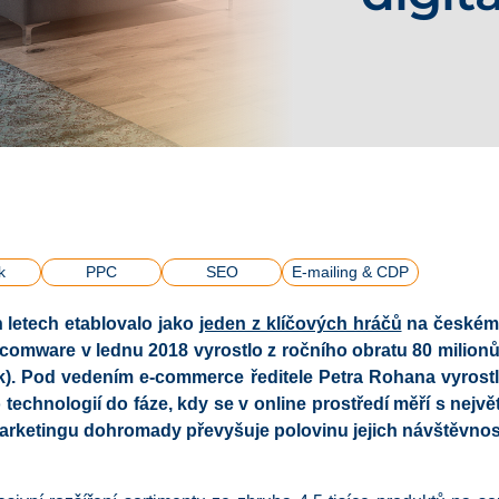
k
PPC
SEO
E-mailing & CDP
 letech etablovalo jako
jeden z klíčových hráčů
na českém 
comware v lednu 2018 vyrostlo z ročního obratu 80 milionů
). Pod vedením e-commerce ředitele Petra Rohana vyrostl d
technologií do fáze, kdy se v online prostředí měří s nejvě
marketingu dohromady převyšuje polovinu jejich návštěvnost