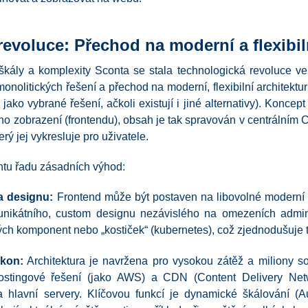
evoluce: Přechod na moderní a flexibil
kály a komplexity Sconta se stala technologická revoluce ve 
monolitických řešení a přechod na moderní, flexibilní architekt
ko vybrané řešení, ačkoli existují i jiné alternativy). Konce
o zobrazení (frontendu), obsah je tak spravován v centrálním 
rý jej vykresluje pro uživatele.
ontu řadu zásadních výhod:
da designu:
Frontend může být postaven na libovolné moderní te
unikátního, custom designu nezávislého na omezeních admin
h komponent nebo „kostiček“ (kubernetes), což zjednodušuje tv
ýkon:
Architektura je navržena pro vysokou zátěž a miliony 
stingové řešení (jako AWS) a CDN (Content Delivery Networ
a hlavní servery. Klíčovou funkcí je dynamické škálování (A