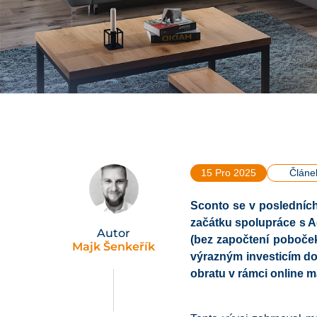
15 Pro 2025
Článe
Sconto se v posledních
začátku spolupráce s A
Autor
(bez započtení poboček
Majk Šenkeřík
výrazným investicím do 
obratu v rámci online 