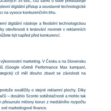
oučasných 35 tisíc, což samo o sobě představuje
lexní digitální přístup a soustavné technologické
zici na vysoce konkurenčním trhu.
í digitální nástroje a flexibilní technologickou
íky otevřenosti k testování novinek v reklamních
ůžete být napřed před konkurencí.
ý výkonnostní marketing. V Česku a na Slovensku
nálů (Google včetně Performance Max kampaní,
ategický cíl měl dlouho zbavit se závislosti na
 protože soutěžily o stejné reklamní plochy. Díky
vačů – dosáhlo Sconto soběstačnosti a mohlo tak
em přesunulo miliony korun z mediálního rozpočtu
á své marketingové finance.