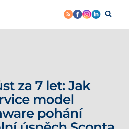
st za 7 let: Jak
ervice model
ware pohání
ální úspěch Sconta