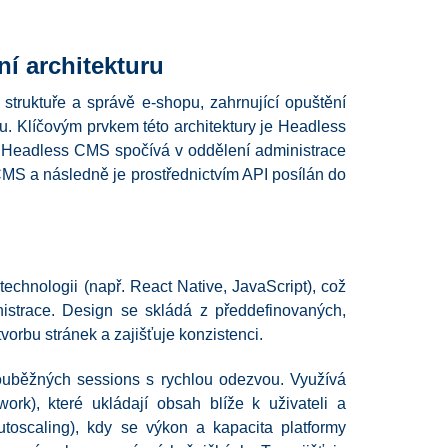
ní architekturu
struktuře a správě e-shopu, zahrnující opuštění
uru. Klíčovým prvkem této architektury je Headless
pt Headless CMS spočívá v oddělení administrace
CMS a následně je prostřednictvím API posílán do
chnologii (např. React Native, JavaScript), což
istrace. Design se skládá z předdefinovaných,
orbu stránek a zajišťuje konzistenci.
souběžných sessions s rychlou odezvou. Využívá
k), které ukládají obsah blíže k uživateli a
utoscaling), kdy se výkon a kapacita platformy