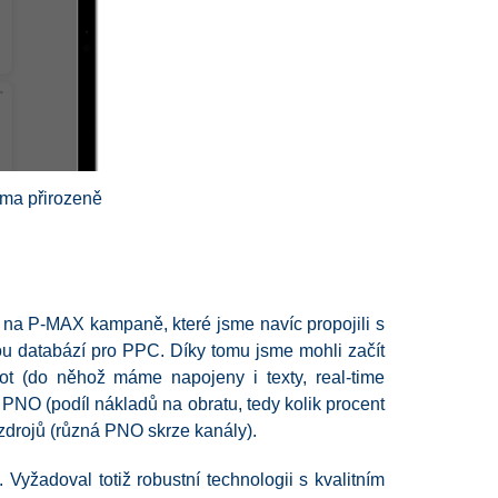
ama přirozeně
na P-MAX kampaně, které jsme navíc propojili s
u databází pro PPC. Díky tomu jsme mohli začít
ot (do něhož máme napojeny i texty, real-time
PNO (podíl nákladů na obratu, tedy kolik procent
zdrojů (různá PNO skrze kanály).
Vyžadoval totiž robustní technologii s kvalitním