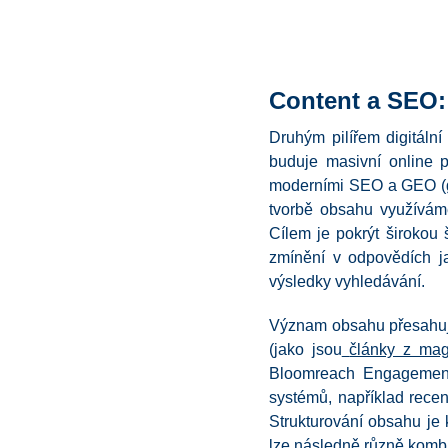
Content a SEO:
Druhým pilířem digitáln
buduje masivní online p
moderními SEO a GEO (gene
tvorbě obsahu využívám
Cílem je pokrýt širokou
zmínění v odpovědích ja
výsledky vyhledávání.
Význam obsahu přesahuje
(jako jsou
články z ma
Bloomreach Engagement.
systémů, například rece
Strukturování obsahu je k
lze následně různě komb