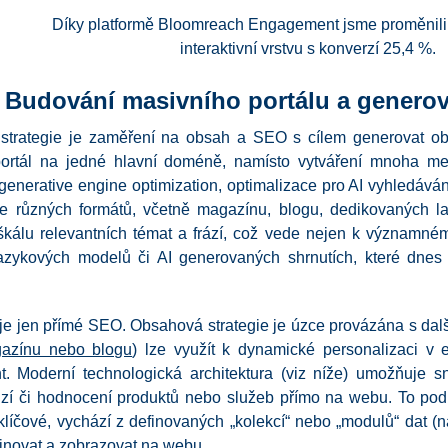
Díky platformě Bloomreach Engagement jsme proměnili s
interaktivní vrstvu s konverzí 25,4 %.
 Budování masivního portálu a generov
í strategie je zaměření na obsah a SEO s cílem generovat ob
ortál na jedné hlavní doméně, namísto vytváření mnoha menš
rative engine optimization, optimalizace pro AI vyhledávání) pr
e různých formátů, včetně magazínu, blogu, dedikovaných la
 škálu relevantních témat a frází, což vede nejen k významné
zykových modelů či AI generovaných shrnutích, které dnes v
 jen přímé SEO. Obsahová strategie je úzce provázána s další
gazínu nebo blogu
) lze využít k dynamické personalizaci v 
 Moderní technologická architektura (viz níže) umožňuje sn
nzí či hodnocení produktů nebo služeb přímo na webu. To po
líčové, vychází z definovaných „kolekcí“ nebo „modulů“ dat (nap
inovat a zobrazovat na webu.