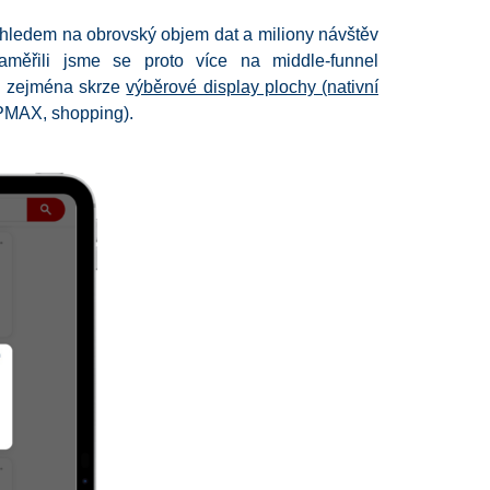
ohledem na obrovský objem dat a miliony návštěv
měřili jsme se proto více na middle-funnel
 si zejména skrze
výběrové display plochy (nativní
 (PMAX, shopping).