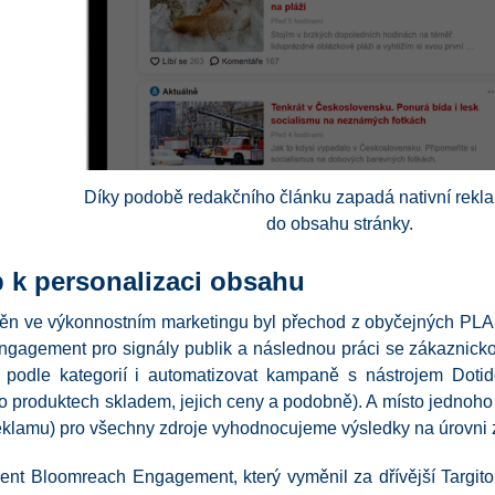
Díky podobě redakčního článku zapadá nativní rekl
do obsahu stránky.
p k personalizaci obsahu
n ve výkonnostním marketingu byl přechod z obyčejných PLA 
gagement pro signály publik a následnou práci se zákaznicko
 podle kategorií i automatizovat kampaně s nástrojem Dotid
o produktech skladem, jejich ceny a podobně). A místo jednoho 
 reklamu) pro všechny zdroje vyhodnocujeme výsledky na úrovni 
ent Bloomreach Engagement, který vyměnil za dřívější Targito. 