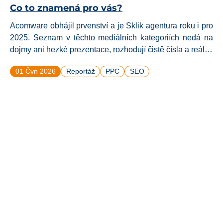
Co to znamená pro vás?
Acomware obhájil prvenství a je Sklik agentura roku i pro
2025. Seznam v těchto mediálních kategoriích nedá na
dojmy ani hezké prezentace, rozhodují čistě čísla a reálný
výkon kampaní. Pro CEOs a šéfy marketingu je to hlavně
01 Čvn 2026
Reportáž
PPC
SEO
užitečný signál, že v Acomware získají kvalitního a
ověřeného partnera s přednostním přístupem k novým
funkcím.