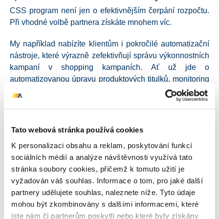
CSS program není jen o efektivnějším čerpání rozpočtu.
Při vhodné volbě partnera získáte mnohem víc.
My například nabízíte klientům i pokročilé automatizační
nástroje, které výrazně zefektivňují správu výkonnostních
kampaní v shopping kampaních. Ať už jde o
automatizovanou úpravu produktových titulků
, monitoring
cen konkurence a jiné.
Změna struktury zákaznické
Tato webová stránka používá cookies
podpory Google vás v praxi příliš
K personalizaci obsahu a reklam, poskytování funkcí
neovlivní
sociálních médií a analýze návštěvnosti využívá tato
stránka soubory cookies, přičemž k tomuto užití je
Ačkoliv si to řada lidí mylně myslí. Klasický ticketovací
vyžadován váš souhlas. Informace o tom, pro jaké další
systém funguje i po přechodu na CSS program. Pouze
partnery udělujete souhlas, naleznete níže. Tyto údaje
klienti s vysokými rozpočty nově získávají zákaznickou
mohou být zkombinovány s dalšími informacemi, které
podporu u strategisty pro shopping kampaně.
Tato
jste nám či partnerům poskytli nebo které byly získány