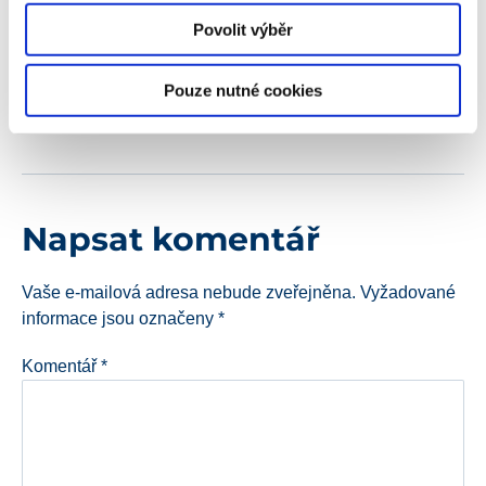
Analytics. Aktuálně řídí i vývoj našeho
Povolit výběr
CSS programu, který pomáhá novým i
stávajícím klientům ušetřit až 20 %
nákladů v Google Shopping Ads.
Pouze nutné cookies
Napsat komentář
Vaše e-mailová adresa nebude zveřejněna.
Vyžadované
informace jsou označeny
*
Komentář
*