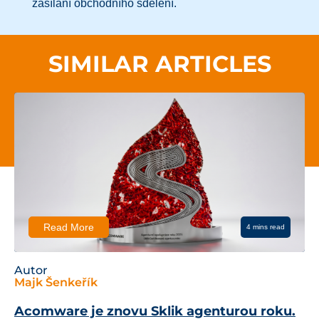
zasílání obchodního sdělení.
SIMILAR ARTICLES
Read More
4 mins read
Autor
Majk Šenkeřík
Acomware je znovu Sklik agenturou roku.