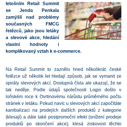
letošním
Retail Summit
se Jenda Penkala
zamýšlí nad problémy
současných
FMCG
řetězců
, jako jsou letáky
a slevové akce, hledání
vlastní hodnoty i
komplikovaný vztah k e-commerce.
Na Retail Summit to zaznělo hned několikrát: české
řetězce už několik let hledají způsob, jak se vymanit ze
spirály slevových akcí. Dostupná čísla ale ukazují, že se
tak neděje. Podle údajů společnosti Logio došlo v
loňském roce k čtvrtinovému nárůstu průměrného počtu
stránek v letáku. Pokud navíc u slevových akcí započítáte
kanibalizaci na prodejích dalších produktů z kategorie
(klesají) a dále také postpromoční efekt (snížení prodeje
produktů po skončení akce), klesá ziskovost těchto