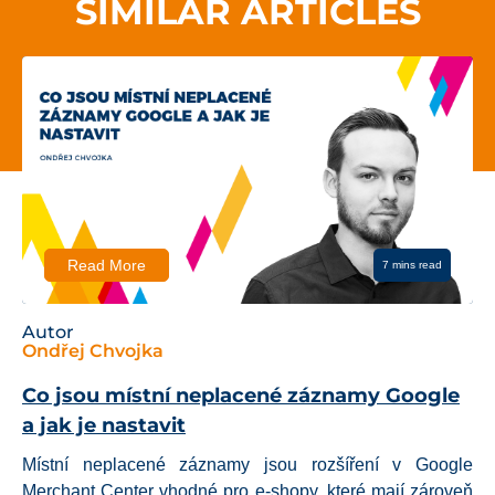
SIMILAR ARTICLES
 More
Read 
7 mins read
Autor
hvojka
Ondřej C
 místní neplacené záznamy Google
Co jsou 
 nastavit
věnovat
placené záznamy jsou rozšíření v Google
Mikrodata
enter vhodné pro e-shopy, které mají zároveň
výsledcí