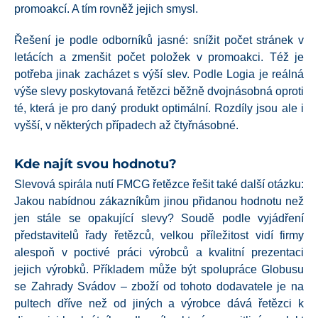
promoakcí. A tím rovněž jejich smysl.
Řešení je podle odborníků jasné: snížit počet stránek v
letácích a zmenšit počet položek v promoakci. Též je
potřeba jinak zacházet s výší slev. Podle Logia je reálná
výše slevy poskytovaná řetězci běžně dvojnásobná oproti
té, která je pro daný produkt optimální. Rozdíly jsou ale i
vyšší, v některých případech až čtyřnásobné.
Kde najít svou hodnotu?
Slevová spirála nutí FMCG řetězce řešit také další otázku:
Jakou nabídnou zákazníkům jinou přidanou hodnotu než
jen stále se opakující slevy? Soudě podle vyjádření
představitelů řady řetězců, velkou příležitost vidí firmy
alespoň v poctivé práci výrobců a kvalitní prezentaci
jejich výrobků. Příkladem může být spolupráce Globusu
se Zahrady Svádov – zboží od tohoto dodavatele je na
pultech dříve než od jiných a výrobce dává řetězci k