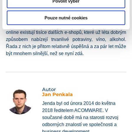
Povolit výběr
čerstvými potravinami přes 10, přičemž velcí hráči
investují velké prostředky do rozvoje trhu i získávání
Pouze nutné cookies
významného market share. Přímý distribuční kanál
otevírají i výrobci – viz Hamé. A nezapomínejme, že v
online existují tisíce dalších e-shopů, které už léta dobrým
způsobem nabízejí trvanlivé potraviny, víno, alkohol.
Řada z nich je přitom relativně úspěšná a za pár let může
být mnohem silnější, než se nyní zdá.
Autor
Jan Penkala
Jenda byl od února 2014 do května
2018 ředitelem ACOMWARE. V
současné době má na starosti rozvoj
odborných znalostí ve společnosti a
business development.