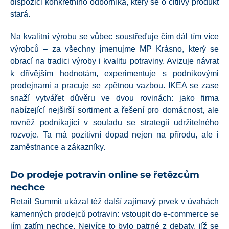
dispozici konkrétního odborníka, který se o citlivý produkt
stará.
Na kvalitní výrobu se vůbec soustřeďuje čím dál tím více
výrobců – za všechny jmenujme MP Krásno, který se
obrací na tradici výroby i kvalitu potraviny. Avizuje návrat
k dřívějším hodnotám, experimentuje s podnikovými
prodejnami a pracuje se zpětnou vazbou. IKEA se zase
snaží vytvářet důvěru ve dvou rovinách: jako firma
nabízející nejširší sortiment a řešení pro domácnost, ale
rovněž podnikající v souladu se strategií udržitelného
rozvoje. Ta má pozitivní dopad nejen na přírodu, ale i
zaměstnance a zákazníky.
Do prodeje potravin online se řetězcům
nechce
Retail Summit ukázal též další zajímavý prvek v úvahách
kamenných prodejců potravin: vstoupit do e-commerce se
jím zatím nechce. Nejvíce to bylo patrné z debaty, jíž se