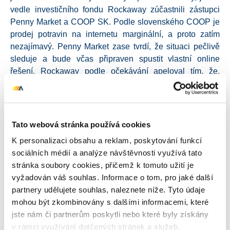
vedle investičního fondu Rockaway zúčastnili zástupci
Penny Market a COOP SK. Podle slovenského COOP je
prodej potravin na internetu marginální, a proto zatím
nezajímavý. Penny Market zase tvrdí, že situaci pečlivě
sleduje a bude včas připraven spustit vlastní online
řešení. Rockaway podle očekávání apeloval tím, že,
soudě dle západní Evropy, je nejlepší cesta vstoupit na
trh co nejdříve a být účasten dalšího rozvoje.
V tomto kontextu je určitě zajímavé řešení značky Lidl,
Tato webová stránka používá cookies
jejíž progresivní přístup se z offline zřejmě přenese též do
K personalizaci obsahu a reklam, poskytování funkcí
online. Podle dostupných informací otevře svůj e-shop
sociálních médií a analýze návštěvnosti využívá tato
začátkem roku 2017. Vynechá čerstvé potraviny a patrně
stránka soubory cookies, přičemž k tomuto užití je
nabídne pouze trvanlivé nebo spotřební zboží, čímž
vyžadován váš souhlas. Informace o tom, pro jaké další
výrazně klesnou požadavky na logistiku. Ruku v ruce s
partnery udělujete souhlas, naleznete níže. Tyto údaje
tím jde však i plán firmy investovat do redesignu prodejen
mohou být zkombinovány s dalšími informacemi, které
a jejich celkové modernizace (první prototyp funguje v
jste nám či partnerům poskytli nebo které byly získány
Berouně). Investovat do prodejen chce právě i Penny
v rámci využívání dotčených stránek a služeb.
Market.