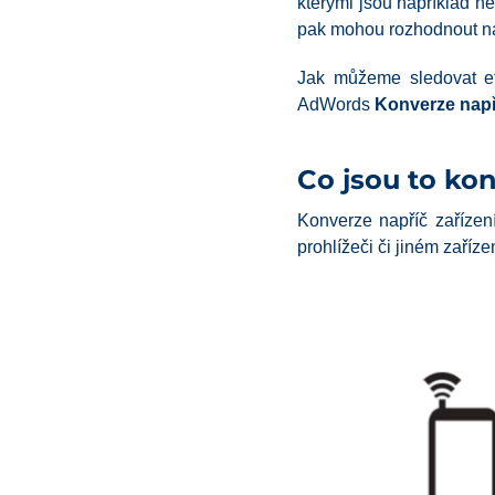
kterými jsou například n
pak mohou rozhodnout ná
Jak můžeme sledovat efe
AdWords
Konverze např
Co jsou to kon
Konverze napříč zařízen
prohlížeči či jiném zařízen