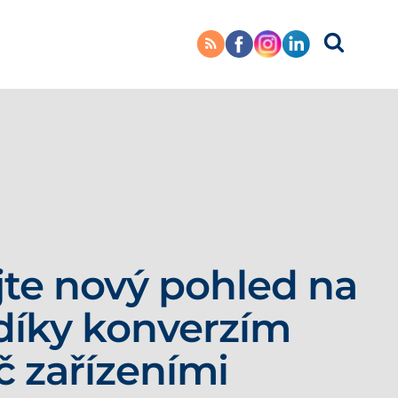
jte nový pohled na
díky konverzím
č zařízeními