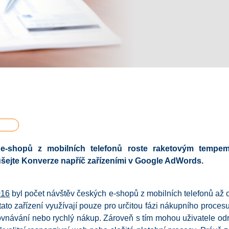
e-shopů
z mobilních telefonů
roste raketovým tempem.
šejte
Konverze
napříč zařízeními v
Google AdWords
.
016
byl počet návštěv českých e-shopů z mobilních telefonů až 
 tato zařízení využívají pouze pro určitou fázi nákupního proces
vnávání nebo rychlý nákup. Zároveň s tím mohou uživatele odra