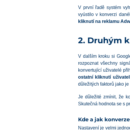
V první řadě systém vyho
vyústilo v konverzi dan
kliknutí na reklamu Ad
2. Druhým k
V dalším kroku si Goog
rozpoznat všechny signál
konvertující uživatelé p
ostatní kliknutí uživat
důležitých faktorů jako j
Je důležité zmínit, že 
Skutečná hodnota se s p
Kde a jak konverze
Nastavení je velmi jedn