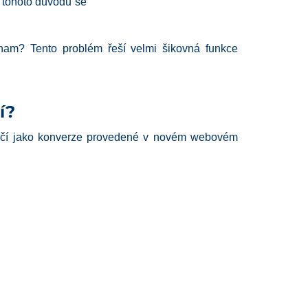
z tohoto důvodu se
jinam? Tento problém řeší velmi šikovná funkce
í?
 končí jako konverze provedené v novém webovém