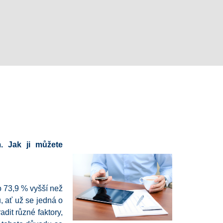
 Jak ji můžete
o 73,9 % vyšší než
u, ať už se jedná o
dit různé faktory,