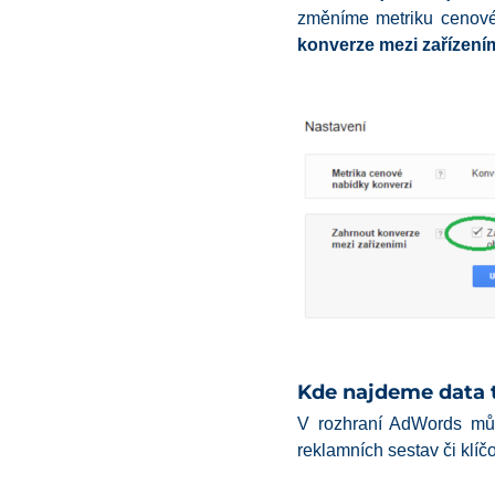
změníme metriku cenové
konverze mezi zařízení
Kde najdeme data t
V rozhraní AdWords mů
reklamních sestav či klíč