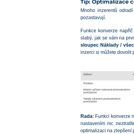
Tip: Optimalizace c
Mnoho inzerentů odradí
pozastavují.
Funkce konverze napříč
slabý, jak se vám na prv
sloupec Náklady / vše
inzerci si můžete dovolit p
Rada:
Funkci konverze na
nastavením nic neztratí
optimalizaci na zlepšení je