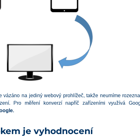
e vázáno na jediný webový prohlížeč, takže neumíme rozeznat 
řízení. Pro měření konverzí napříč zařízeními využívá Go
oogle.
okem je vyhodnocení