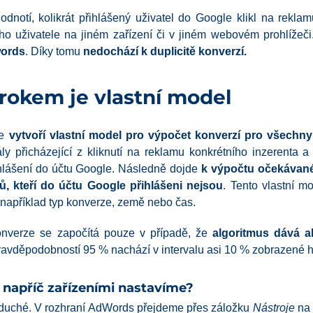
dnotí, kolikrát přihlášený uživatel do Google klikl na reklamu
ého uživatele na jiném zařízení či v jiném webovém prohlížeč
words
. Díky tomu
nedochází k duplicitě konverzí.
rokem je vlastní model
le
vytvoří vlastní model pro výpočet konverzí pro všechny
y přicházející z kliknutí na reklamu konkrétního inzerenta a z
řihlášení do účtu Google. Následně dojde
k výpočtu očekávané
elů, kteří do účtu Google přihlášeni nejsou
. Tento vlastní m
e například typ konverze, země nebo čas.
konverze se započítá pouze v případě, že
algoritmus dává a
ravděpodobností 95 % nachází v intervalu asi 10 % zobrazené h
 napříč zařízeními nastavíme?
oduché. V rozhraní AdWords přejdeme přes záložku
Nástroje
na 