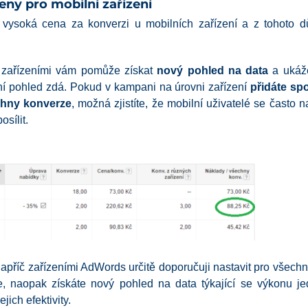
eny pro mobilní zařízení
 vysoká cena za konverzi u mobilních zařízení a z tohoto 
 zařízeními vám pomůže získat
nový pohled na data
a ukáže
ní pohled zdá. Pokud v kampani na úrovni zařízení
přidáte sp
chny konverze
, možná zjistíte, že mobilní uživatelé se často 
osílit.
příč zařízeními AdWords určitě doporučuji nastavit pro všech
te, naopak získáte nový pohled na data týkající se výkonu je
jich efektivity.