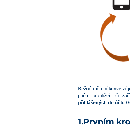
Běžné měření konverzí j
jiném prohlížeči či za
přihlášených do účtu G
1.Prvním kr