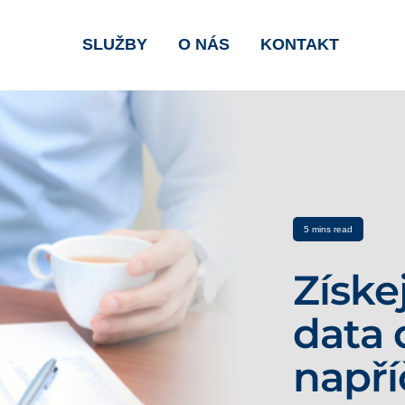
SLUŽBY
O NÁS
KONTAKT
5 mins read
Získe
data 
napří