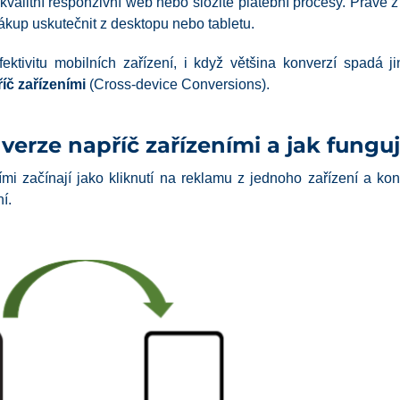
ekvalitní responzivní web nebo složité platební procesy. Právě 
kup uskutečnit z desktopu nebo tabletu.
ktivitu mobilních zařízení, i když většina konverzí spadá 
íč zařízeními
(Cross-device Conversions).
verze napříč zařízeními a jak funguj
ími začínají jako kliknutí na reklamu z jednoho zařízení a
í.