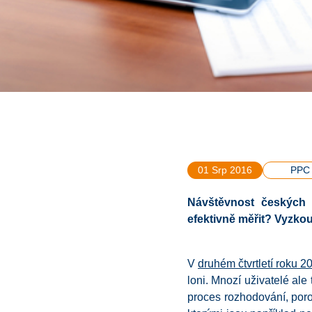
01 Srp 2016
PPC
Návštěvnost
českých 
efektivně měřit
? Vyzkou
V
druhém čtvrtletí roku 2
loni. Mnozí uživatelé ale
proces rozhodování, poro