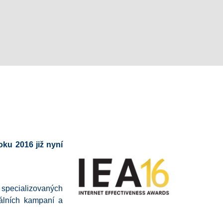
oku 2016 již nyní
m specializovaných
tálních kampaní a