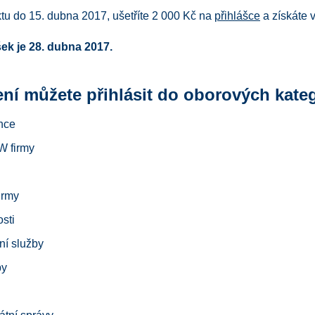
ktu do 15. dubna 2017, ušetříte 2 000 Kč na
přihlášce
a získáte v
ek je 28. dubna 2017.
ení můžete přihlásit do oborových kateg
ance
W firmy
irmy
sti
vní služby
by