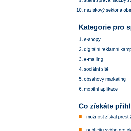
státní správa, služby s
neziskový sektor a ob
Kategorie pro s
e-shopy
digitální reklamní ka
e-mailing
sociální sítě
obsahový marketing
mobilní aplikace
Co získáte přih
možnost získat presti
publicitu svého proje