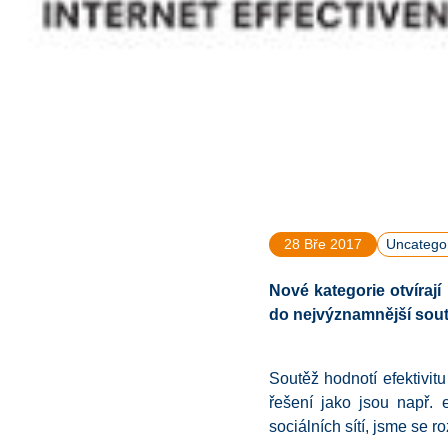
28 Bře 2017
Uncatego
Nové kategorie otvírají 
do
nejvýznamnější soutě
Soutěž hodnotí efektivit
řešení jako jsou např. 
sociálních sítí, jsme se r