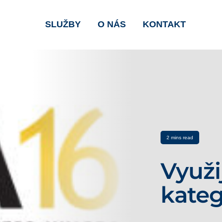
SLUŽBY
O NÁS
KONTAKT
2 mins read
Využi
kateg