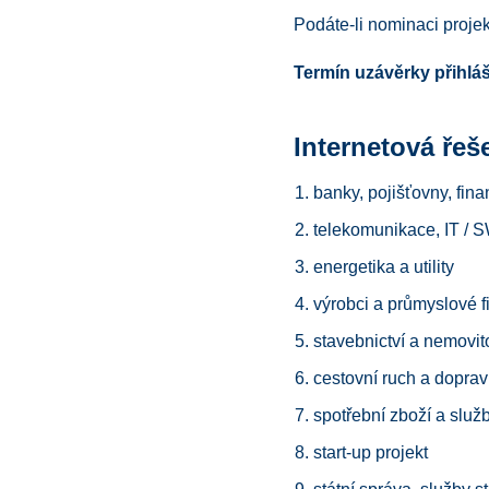
P
odáte-li nominaci proje
Termín uzávěrky přihláš
Internetová řeš
banky, pojišťovny, fin
telekomunikace, IT / S
energetika a utility
výrobci a průmyslové f
stavebnictví a nemovito
cestovní ruch a dopra
spotřební zboží a služ
start-up projekt