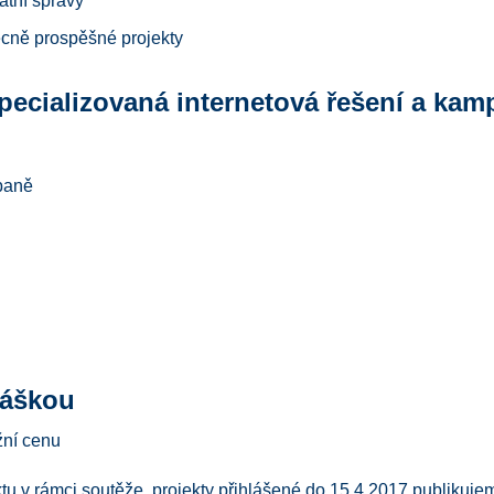
tátní správy
ecně prospěšné projekty
pecializovaná internetová řešení a kam
mpaně
láškou
žní cenu
ktu v rámci soutěže, projekty přihlášené do 15.4.2017 publiku