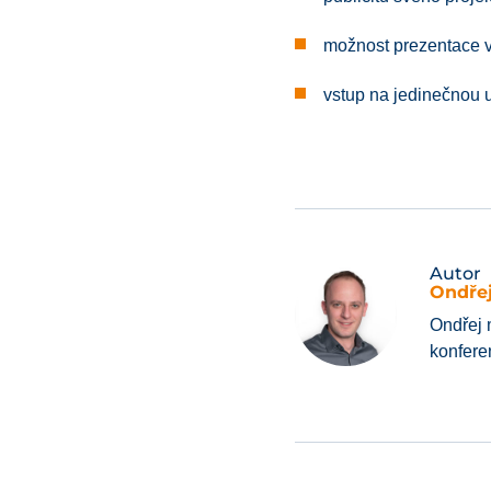
možnost prezentace v
vstup na jedinečnou 
Autor
Ondřej
Ondřej 
konfere