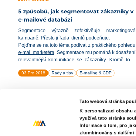
5 způsobů, jak segmentovat zákazníky v
e-mailové databázi
Segmentace výrazně zefektivňuje marketingové
kampaně. Přesto ji řada klientů podceňuje.
Pojďme se na toto téma podívat z praktického pohledu
e-mail marketéra
. Segmentace mu pomáhá k dosažení
relevantnější komunikace se zákazníky. Kromě toho
omezuje/snižuje pravděpodobnost v posílání
03 Pro 2018
Rady a tipy
E-mailing & CDP
nežádoucích e-mailů, které by zákazníky mohly
naštvat. Dosáhne i dalších pozitivních výsledků –
vyšší open rate e-mailů, větší proklikovost či menší
míra odhlašování z databáze.
Tato webová stránka použ
K personalizaci obsahu a
využívá tato stránka sou
Informace o tom, pro jak
zkombinovány s dalšími i