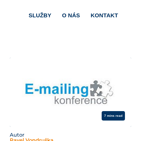
SLUŽBY
O NÁS
KONTAKT
7 mins read
Autor
Pavel Vondruška