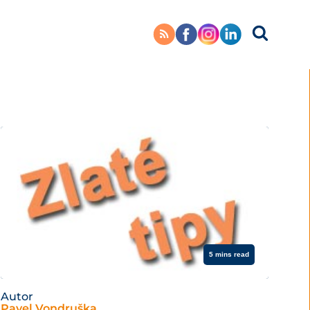
5 mins read
Autor
Pavel Vondruška