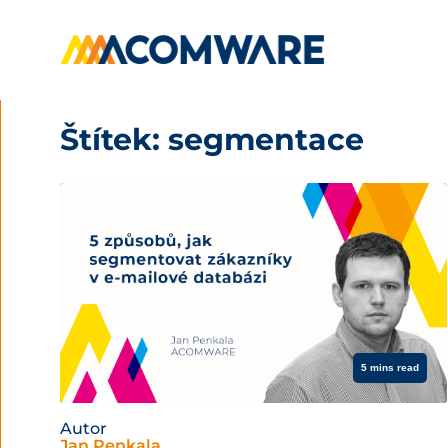
Štítek:
segmentace
5 mins read
Autor
Jan Penkala