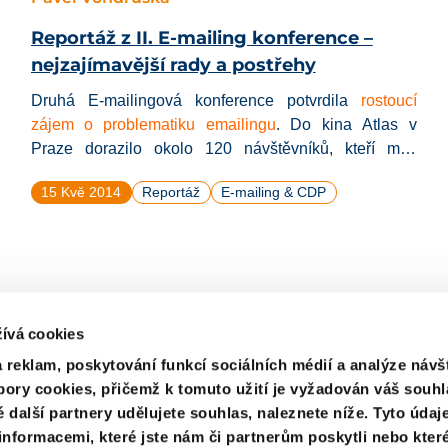
Reportáž z II. E-mailing konference –
nejzajímavější rady a postřehy
Druhá E-mailingová konference potvrdila
rostoucí
zájem o problematiku emailingu
. Do kina Atlas v
Praze dorazilo okolo 120 návštěvníků, kteří měli
možnost poslouchnout si přednášky na široké
15 Kvě 2014
Reportáž
E-mailing & CDP
množství témat – plánování strategie, copywriting,
doručování emailů na Seznam.cz nebo možností
automatizace a segmentace.
Nejzajímavější postřehy
přinášíme v naší reportáži.
ívá cookies
 reklam, poskytování funkcí sociálních médií a analýze návš
bory cookies, přičemž k tomuto užití je vyžadován váš souhl
© 2026 ACOMWARE Ltd
é další partnery udělujete souhlas, naleznete níže. Tyto úda
nformacemi, které jste nám či partnerům poskytli nebo které