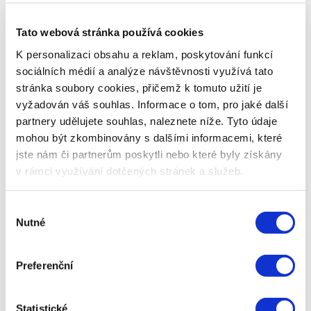
Podniky mohou nyní nově využít ve stories svých
Tato webová stránka používá cookies
firemních Instagramů
„nálepku“
určenou přímo pro
K personalizaci obsahu a reklam, poskytování funkcí
objednávku jídla.
sociálních médií a analýze návštěvnosti využívá tato
stránka soubory cookies, přičemž k tomuto užití je
Čím dál, tím líp
vyžadován váš souhlas. Informace o tom, pro jaké další
partnery udělujete souhlas, naleznete níže. Tyto údaje
Agentura Real Art připravila krátké video, které velmi
mohou být zkombinovány s dalšími informacemi, které
úderně ukazuje nebezpečí shlukování se a nedodržování
jste nám či partnerům poskytli nebo které byly získány
odstupů.
v rámci využívání dotčených stránek a služeb.
Výběr
Nutné
souhlasu
Preferenční
Autor
Kateřina Rázlová
Katka spolupracuje s Acomware jako
Statistické