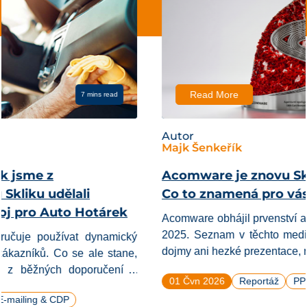
Read More
4 mins read
Autor
Majk Šenkeřík
Acomware je znovu Sklik agenturou roku.
Co to znamená pro vás?
Acomware obhájil prvenství a je Sklik agentura roku i pro
2025. Seznam v těchto mediálních kategoriích nedá na
dojmy ani hezké prezentace, rozhodují čistě čísla a reálný
výkon kampaní. Pro CEOs a šéfy marketingu je to hlavně
01 Čvn 2026
Reportáž
PPC
SEO
užitečný signál, že v Acomware získají kvalitního a
ověřeného partnera s přednostním přístupem k novým