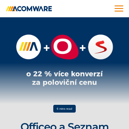
6 mins read
Officeo a Seznam