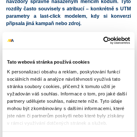
navzdory správně nasazeným měřicím kódům. Tyto
rozdíly často souvisely s atribucí – konkrétně s UTM
parametry a last-click modelem, kdy si konverzi
připsala jiná kampaň nebo zdroj.
V průběhu spolupráce agentura s klientem pravidelně
komunikovala: specialisté posílali sortimentní reporty s
přehledem cenové konkurenceschopnosti, navrhovali
úpravy obsahu webu – od názvů a parametrů až po UX
Tato webová stránka používá cookies
prvky – a poskytovali pravidelnou zpětnou vazbu na
K personalizaci obsahu a reklam, poskytování funkcí
výkon jednotlivých segmentů. Na základě těchto dat
sociálních médií a analýze návštěvnosti využívá tato
pružně upravovali strategii.
stránka soubory cookies, přičemž k tomuto užití je
vyžadován váš souhlas. Informace o tom, pro jaké další
Vyšší konverze, nižší PNO a poloviční náklady
partnery udělujete souhlas, naleznete níže. Tyto údaje
Přijatá opatření na jednu stranu snížila počet zobrazení a
mohou být zkombinovány s dalšími informacemi, které
prokliků v důsledku vymazání nevýkonných položek. Na
jste nám či partnerům poskytli nebo které byly získány
druhou stranu však ve feedu zůstaly jen relevantní
v rámci využívání dotčených stránek a služeb.
produkty, a tím se zlepšila i výkonnost kampaně. Pokles
PNO o 33 %, nárůst konverzí o 22 % a propad ceny za