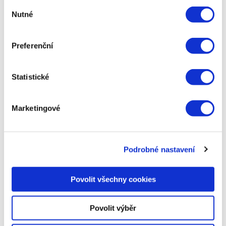
Výběr
konverzi na téměř polovinu. Na grafu níže najdete detailní
Nutné
souhlasu
data, která srovnávají stav v roce 2023 a 2024. Červené
na bílém.
Preferenční
Statistické
Marketingové
Podrobné nastavení
Povolit všechny cookies
Povolit výběr