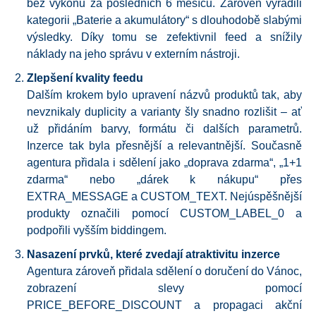
bez výkonu za posledních 6 měsíců. Zároveň vyřadili
kategorii „Baterie a akumulátory“ s dlouhodobě slabými
výsledky. Díky tomu se zefektivnil feed a snížily
náklady na jeho správu v externím nástroji.
Zlepšení kvality feedu
Dalším krokem bylo upravení názvů produktů tak, aby
nevznikaly duplicity a varianty šly snadno rozlišit – ať
už přidáním barvy, formátu či dalších parametrů.
Inzerce tak byla přesnější a relevantnější. Současně
agentura přidala i sdělení jako „doprava zdarma“, „1+1
zdarma“ nebo „dárek k nákupu“ přes
EXTRA_MESSAGE a CUSTOM_TEXT. Nejúspěšnější
produkty označili pomocí CUSTOM_LABEL_0 a
podpořili vyšším biddingem.
Nasazení prvků, které zvedají atraktivitu inzerce
Agentura zároveň přidala sdělení o doručení do Vánoc,
zobrazení slevy pomocí
PRICE_BEFORE_DISCOUNT a propagaci akční