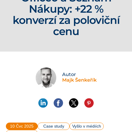
Nákupy: +22 %
konverzí za poloviční
cenu
Autor
Majk Šenkeřík
10 Čvc 2025
Case study
Vyšlo v médiích