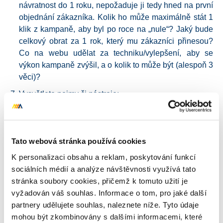
návratnost do 1 roku, nepožaduje ji tedy hned na první
objednání zákazníka. Kolik ho může maximálně stát 1
klik z kampaně, aby byl po roce na „nule“? Jaký bude
celkový obrat za 1 rok, který mu zákazníci přinesou?
Co na webu udělat za techniku/vylepšení, aby se
výkon kampaně zvýšil, a o kolik to může být (alespoň 3
věci)?
Vysvětlete pojmy či nástroje:
Litmus
Gmail Sponsored Promotions
Tato webová stránka používá cookies
K personalizaci obsahu a reklam, poskytování funkcí
Admeta
sociálních médií a analýze návštěvnosti využívá tato
stránka soubory cookies, přičemž k tomuto užití je
NPS
vyžadován váš souhlas. Informace o tom, pro jaké další
partnery udělujete souhlas, naleznete níže. Tyto údaje
Optimizely
mohou být zkombinovány s dalšími informacemi, které