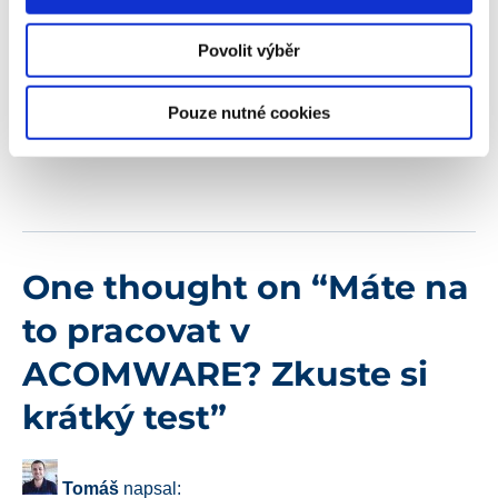
Kamil pracuje na pozici PR Manager.
Povolit výběr
Aktivně se věnuje zejména
problematice PR a obsahu. Připravuje
případové studie, výstupy pro média i
Pouze nutné cookies
populárně-naučné články pro náš blog.
One thought on “
Máte na
to pracovat v
ACOMWARE? Zkuste si
krátký test
”
Tomáš
napsal: