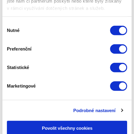
jste nám či partnerům poskytli nebo které byly získány
vývoji vyhledávacích algoritmů, aby
v rámci využívání dotčených stránek a služeb.
mohl nejnovější poznatky úspěšně
přenést do praxe.
Výběr
Nutné
souhlasu
Preferenční
Napsat komentář
Statistické
Vaše e-mailová adresa nebude zveřejněna.
Vyžadované
informace jsou označeny
*
Marketingové
Komentář
*
Podrobné nastavení
Povolit všechny cookies