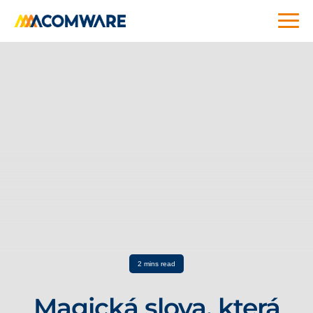
2 mins read
Magická slova, která