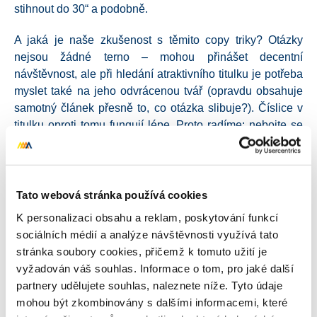
stihnout do 30“ a podobně.
A jaká je naše zkušenost s těmito copy triky? Otázky
nejsou žádné terno – mohou přinášet decentní
návštěvnost, ale při hledání atraktivního titulku je potřeba
myslet také na jeho odvrácenou tvář (opravdu obsahuje
samotný článek přesně to, co otázka slibuje?). Číslice v
titulku oproti tomu fungují lépe. Proto radíme: nebojte se
jich.
Tato webová stránka používá cookies
K personalizaci obsahu a reklam, poskytování funkcí
Autor
sociálních médií a analýze návštěvnosti využívá tato
Jáchym Čadil
stránka soubory cookies, přičemž k tomuto užití je
Jako pravý SEO expert Jáchym ví, že v
vyžadován váš souhlas. Informace o tom, pro jaké další
tomto dynamickém oboru je úspěšný jen
partnery udělujete souhlas, naleznete níže. Tyto údaje
ten, kdo se neustále sám vzdělává, a
mohou být zkombinovány s dalšími informacemi, které
proto aktivně čerpá nové informace o