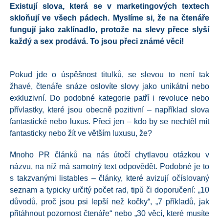
Existují slova, která se v marketingových textech
skloňují ve všech pádech. Myslíme si, že na čtenáře
fungují jako zaklínadlo, protože na slevy přece slyší
každý a sex prodává. To jsou přeci známé věci!
Pokud jde o úspěšnost titulků, se slevou to není tak
žhavé, čtenáře snáze oslovíte slovy jako unikátní nebo
exkluzivní. Do podobné kategorie patří i revoluce nebo
přívlastky, které jsou obecně pozitivní – například slova
fantastické nebo luxus. Přeci jen – kdo by se nechtěl mít
fantasticky nebo žít ve větším luxusu, že?
Mnoho PR článků na nás útočí chytlavou otázkou v
názvu, na níž má samotný text odpovědět. Podobné je to
s takzvanými listables – články, které avizují očíslovaný
seznam a typicky určitý počet rad, tipů či doporučení: „10
důvodů, proč jsou psi lepší než kočky“, „7 příkladů, jak
přitáhnout pozornost čtenáře“ nebo „30 věcí, které musíte