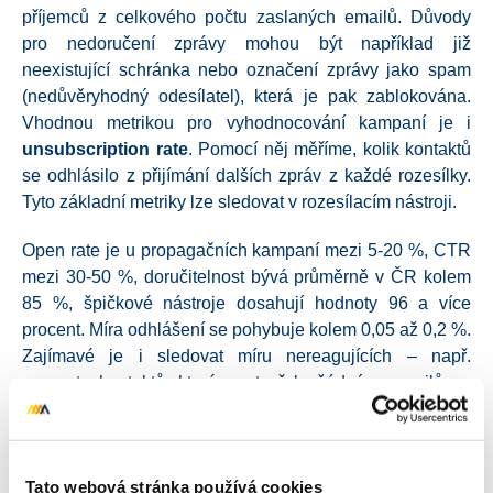
příjemců z celkového počtu zaslaných emailů. Důvody
pro nedoručení zprávy mohou být například již
neexistující schránka nebo označení zprávy jako spam
(nedůvěryhodný odesílatel), která je pak zablokována.
Vhodnou metrikou pro vyhodnocování kampaní je i
unsubscription rate
. Pomocí něj měříme, kolik kontaktů
se odhlásilo z přijímání dalších zpráv z každé rozesílky.
Tyto základní metriky lze sledovat v rozesílacím nástroji.
Open rate je u propagačních kampaní mezi 5-20 %, CTR
mezi 30-50 %, doručitelnost bývá průměrně v ČR kolem
85 %, špičkové nástroje dosahují hodnoty 96 a více
procent. Míra odhlášení se pohybuje kolem 0,05 až 0,2 %.
Zajímavé je i sledovat míru nereagujících – např.
procento kontaktů, které neotevřelo žádný z emailů za
poslední 2 měsíce. Na tuto skupinu je pak vhodné
přerušit zasílání propagační kampaně a přepnout na
reaktivační kampaň.
Tato webová stránka používá cookies