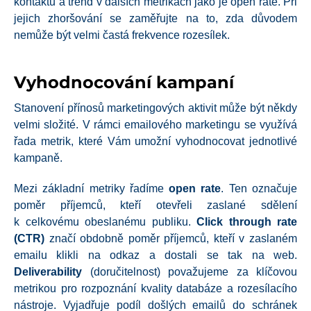
kontaktů a trend v dalších metrikách jako je open rate. Při
jejich zhoršování se zaměřujte na to, zda důvodem
nemůže být velmi častá frekvence rozesílek.
Vyhodnocování kampaní
Stanovení přínosů marketingových aktivit může být někdy
velmi složité. V rámci emailového marketingu se využívá
řada metrik, které Vám umožní vyhodnocovat jednotlivé
kampaně.
Mezi základní metriky řadíme
open rate
. Ten označuje
poměr příjemců, kteří otevřeli zaslané sdělení
k celkovému obeslanému publiku.
Click through rate
(CTR)
značí obdobně poměr příjemců, kteří v zaslaném
emailu klikli na odkaz a dostali se tak na web.
Deliverability
(doručitelnost) považujeme za klíčovou
metrikou pro rozpoznání kvality databáze a rozesílacího
nástroje. Vyjadřuje podíl došlých emailů do schránek