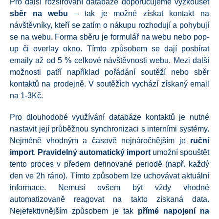
Pro další rozšiřování databáze doporučujeme vyzkoušet
sběr na webu
– tak je možné získat kontakt na
návštěvníky, kteří se zatím o nákupu rozhodují a pohybují
se na webu. Forma sběru je formulář na webu nebo pop-
up či overlay okno. Tímto způsobem se dají posbírat
emaily až od 5 % celkové návštěvnosti webu. Mezi další
možnosti patří například pořádání soutěží nebo sběr
kontaktů na prodejně. V soutěžích vychází získaný email
na 1-3Kč.
Pro dlouhodobé využívání databáze kontaktů je nutné
nastavit její průběžnou synchronizaci s interními systémy.
Nejméně vhodným a časově nejnáročnějším je
ruční
import
.
Pravidelný automatický import
umožní spouštět
tento proces v předem definované periodě (např. každý
den ve 2h ráno). Tímto způsobem lze uchovávat aktuální
informace. Nemusí ovšem být vždy vhodné
automatizovaně reagovat na takto získaná data.
Nejefektivnějším způsobem je tak
přímé napojení na