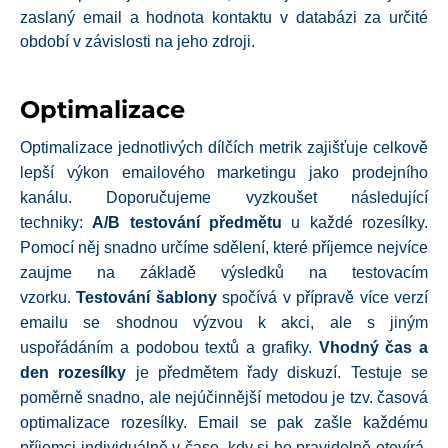
zaslaný email a hodnota kontaktu v databázi za určité
období v závislosti na jeho zdroji.
Optimalizace
Optimalizace jednotlivých dílčích metrik zajišťuje celkově
lepší výkon emailového marketingu jako prodejního
kanálu. Doporučujeme vyzkoušet následující
techniky:
A/B testování předmětu
u každé rozesílky.
Pomocí něj snadno určíme sdělení, které příjemce nejvíce
zaujme na základě výsledků na testovacím
vzorku.
Testování šablony
spočívá v přípravě více verzí
emailu se shodnou výzvou k akci, ale s jiným
uspořádáním a podobou textů a grafiky.
Vhodný čas a
den rozesílky
je předmětem řady diskuzí. Testuje se
poměrně snadno, ale nejúčinnější metodou je tzv. časová
optimalizace rozesílky. Email se pak zašle každému
příjemci individuálně v čase, kdy si ho pravidelně otevírá.