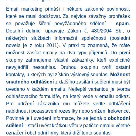
Email marketing přináší i některé zákonné povinnosti,
které se musí dodržovat. Za nejvíce závažný prohřešek
se považuje šíření nevyžádaného sdělení –
spam
.
Detailní definici upravuje Zákon č. 480/2004 Sb., o
některých službách informační společnosti (poslední
novela je z roku 2011). V praxi to znamená, že máte
možnost zasílat emaily na dva typy příjemců. Do první
skupiny zahrnujeme vlastní zákazníky, kteří explicitně
nevyjádřili nesouhlas. Druhou skupinu tvoří ostatní
kontakty, u kterých byl získán výslovný souhlas.
Možnost
snadného odhlášení
z dalšího zasílání sdělení musí být
uvedeno v každém emailu. Nejlepší variantou je tvorba
odhlašovacího formuláře, na který vede v emailu odkaz.
Pro udržení zákazníka mu můžete vedle odhlášení
nabídnout i pozastavení rozesílky nebo snížení frekvence.
Povinné je i uvedení informace, že se jedná o
obchodní
sdělení
– stačí uvést krátkou větu v patičce emailu včetně
označení obchodní firmy, která drží tento souhlas.