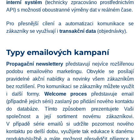
interní systém
(technicky zpracováno prostřednictvím
API) s možností oboustranné výměny dat v reálném čase.
Pro přesnější cílení a automatizaci komunikace se
zákazníky se využívají i
transakční data
(objednávky).
Typy emailových kampaní​
Propagační newslettery
představují nejvíce rozšířenou
podobu emailového marketingu. Obvykle se posílají
pravidelné akční nabídky a novinky všem zákazníkům
bez rozlišení. Pro komunikaci se zákazníky můžete využít
i další formy.
Welcome proces
představuje email
(případně jejich sérii) zaslaný po přidání nového kontaktu
do databáze. Tímto způsobem prezentujete Vaši
společnost a její sortiment novému zákazníkovi.
V případě série emailů si udržíte pozornost nového
kontaktu po delší dobu, využijete tak edukace k danému
produktu/službě a máte možnost přesvědčit příjemce k