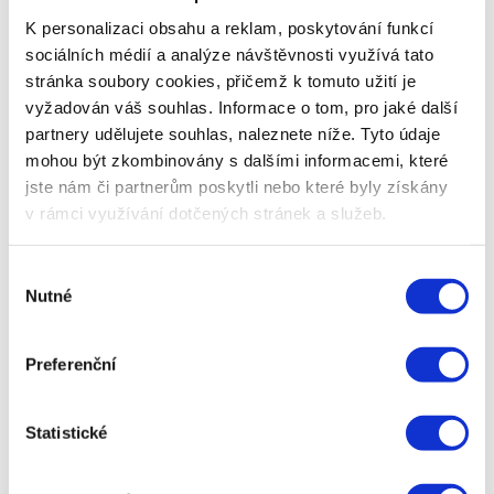
Obrat z rozesílky
je často metrikou nejdůležitější. Tento
K personalizaci obsahu a reklam, poskytování funkcí
obrat sledujeme v rozesílacím nástroji i analytickém
sociálních médií a analýze návštěvnosti využívá tato
softwaru, který se ve firmě již běžně využívá (např.
stránka soubory cookies, přičemž k tomuto užití je
Google Analytics). V takovém případě je pouze potřeba
vyžadován váš souhlas. Informace o tom, pro jaké další
správně označit odkazy v emailu.
partnery udělujete souhlas, naleznete níže. Tyto údaje
mohou být zkombinovány s dalšími informacemi, které
jste nám či partnerům poskytli nebo které byly získány
v rámci využívání dotčených stránek a služeb.
Výběr
Nutné
souhlasu
Preferenční
Statistické