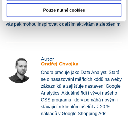
úplně přesným analytickým nástrojem. Cílem je
Pouze nutné cookies
poskytnout vám spíše
orientační data
a díky tomu velmi
rychlý pohled na dění na vašem webu. Tyto informace
vás pak mohou inspirovat k dalším aktivitám a zlepšením.
Autor
Ondřej Chvojka
Ondra pracuje jako Data Analyst. Stará
se o nasazování měřících kódů na weby
zákazníků a zajišťuje nastavení Google
Analytics. Aktuálně řídí i vývoj našeho
CSS programu, který pomáhá novým i
stávajícím klientům ušetřit až 20 %
nákladů v Google Shopping Ads.