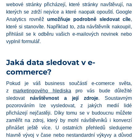
webové stránky přicházejí, které stránky navštěvují, na
kterých se zdrží nejvíce a které naopak opouští. Google
Analytics rovněž
umožňuje
podrobně sledovat cíle
,
které si stanovíte. Například to, zda návštěvník nakoupil,
přihlásil se k odběru vašich e-mailových novinek nebo
vyplnil formulář.
Jaká data sledovat v e-
commerce?
Pokud je váš business součástí e-comerce světa,
z
marketingového hlediska
pro vás bude důležité
sledovat
návštěvnost a její zdroje
. Soustavným
pozorováním lze vysledovat, z jakých medií lidé
přicházejí nejčastěji. Díky tomu se v budoucnu můžete
zaměřit na zdroj, který by mohl návštěvníků i konverzí
přinášet ještě více. U ostatních přehledů sledujeme
hlavně vývoj v čase nebo nestandardní výkyvy a důvod