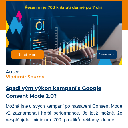
Read More
2 mins read
Autor
David Vurma
í s Google
Jak správně nastavit slev
svět recenzí? Pozor, začal
zákona o ochraně spotřeb
nastavení Consent Mode
ce. Je totiž možné, že
Provozujete e-shop nebo ka
liků reklamy denně po
pozor, od 6. ledna 2023 vstou
vyžaduje ke spuštění
očekávaná novela zákona o ochran