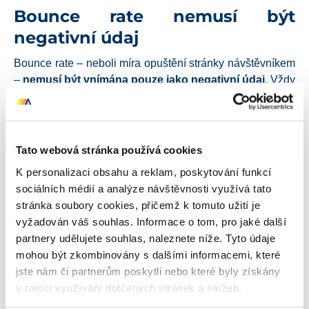
Bounce rate nemusí být
negativní údaj
Bounce rate – neboli míra opuštění stránky návštěvníkem
–
nemusí být vnímána pouze jako negativní údaj
. Vždy
záleží na kontextu každé konkrétní stránky. Dobrým
příkladem je stránka kontaktů. Představte si, že uživatel
se na ni dostal z vyhledávače, proscrolloval ji a našel, co
hledal (adresu, e-mail nebo telefon na vaši firmu).
Tato webová stránka používá cookies
Přestože z webu odchází a bounce rate se tím zvyšuje,
K personalizaci obsahu a reklam, poskytování funkcí
stránka svůj cíl ve skutečnosti splnila.
sociálních médií a analýze návštěvnosti využívá tato
stránka soubory cookies, přičemž k tomuto užití je
V případě, že byste na jednotlivých stránkách opravdu
vyžadován váš souhlas. Informace o tom, pro jaké další
chtěli bounce rate snížit, je možné nastavit události, které
partnery udělujete souhlas, naleznete níže. Tyto údaje
se spustí při provedení určené interakce uživatele se
mohou být zkombinovány s dalšími informacemi, které
stránkou. Informace o tom, co se na dané stránce stalo,
jste nám či partnerům poskytli nebo které byly získány
se poté do Google Analytics automaticky přenese.
v rámci využívání dotčených stránek a služeb.
Z předchozího příkladu může být událostí třeba
kliknutí
na e-mailovou adresu
. Mezi další interakce, jež můžeme