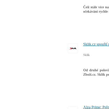
Češi stále více n
očekávání rychle 
Sklik.cz spouští
Sklik
Od druhé polovi
Zboží.cz. Sklik p
Alza Prime: Pré