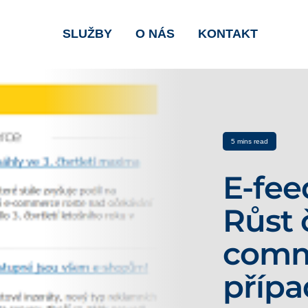
SLUŽBY
O NÁS
KONTAKT
5 mins read
E-feed
Růst 
comm
přípa