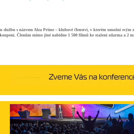
ou službu s názvem Alza Prime – klubové členství, v kterém umožní svým
akoupení. Členům mimo jiné nabídne 1 500 filmů ke stažení zdarma a 2 mi