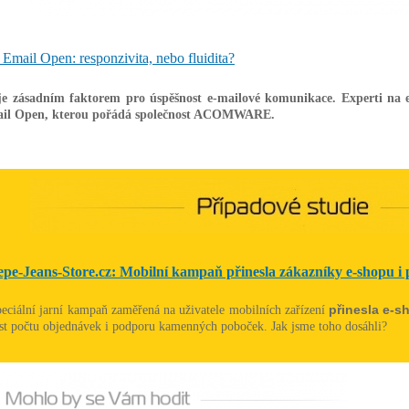
 Email Open: responzivita, nebo fluidita?
 je zásadním faktorem pro úspěšnost e-mailové komunikace. Experti na e
ail Open, kterou pořádá společnost ACOMWARE.
epe-Jeans-Store.cz: Mobilní kampaň přinesla zákazníky e-shopu i
přinesla e-s
eciální jarní kampaň zaměřená na uživatele mobilních zařízení
st počtu objednávek i podporu kamenných poboček. Jak jsme toho dosáhli?