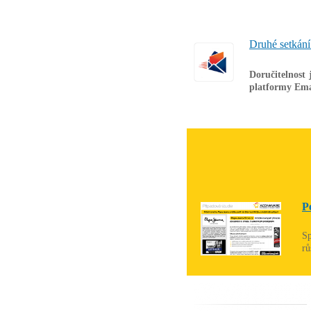
Druhé setkání
Doručitelnost
platformy Em
P
Sp
rů