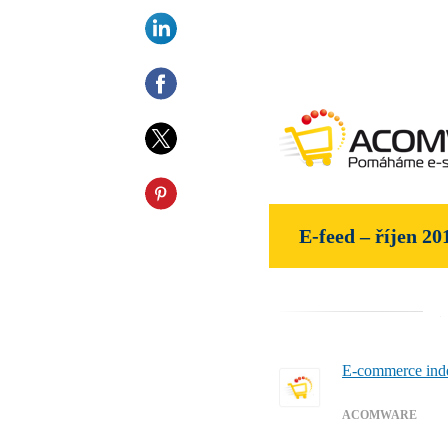
E-feed – říjen 20
E-commerce inde
ACOMWARE