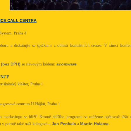
NCE CALL CENTRA
ystem, Praha 4
boru a diskutujte se špičkami z oblasti kontaktních center. V rámci konfe
 (bez DPH)
acomware
se slevovým kódem:
ENCE
ntiškánský klášter, Praha 1
ngresové centrum U Hájků, Praha 1
ním marketingu se blíží! Kromě dalšího programu se můžeme opětovně těšit 
Jan Penkala
Martin Halama
 v porotě také naši kolegové –
a