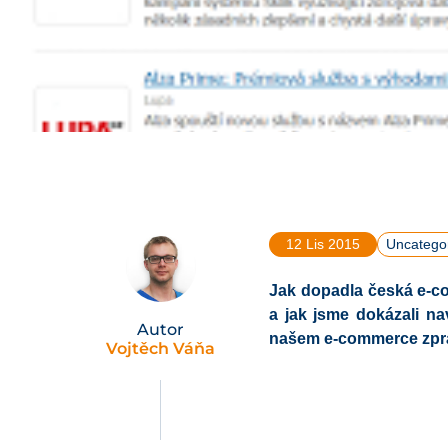
12 Lis 2015
Uncatego
Jak dopadla česká e-co
a jak jsme dokázali
na
Autor
našem e-commerce zpra
Vojtěch Váňa