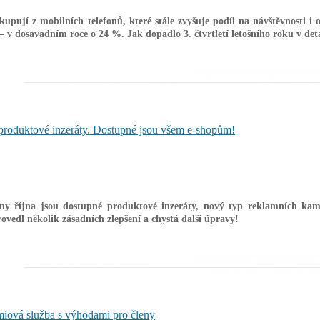
akupují z mobilních telefonů, které stále zvyšuje podíl na návštěvnosti i
– v dosavadním roce o 24 %. Jak dopadlo 3. čtvrtletí letošního roku v det
 produktové inzeráty. Dostupné jsou všem e-shopům!
ny října jsou dostupné produktové inzeráty, nový typ reklamních kamp
rovedl několik zásadních zlepšení a chystá další úpravy!
miová služba s výhodami pro členy