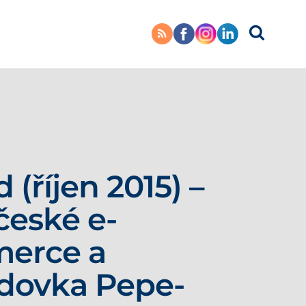
 (říjen 2015) –
české e-
erce a
dovka Pepe-