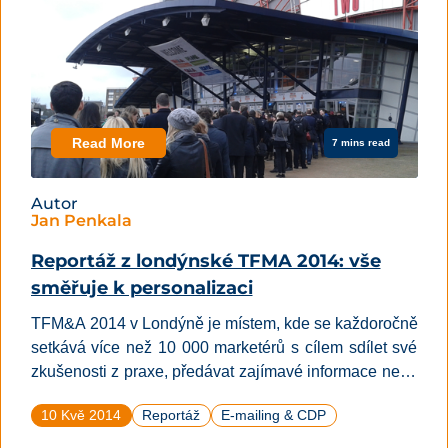
Read More
7 mins read
Autor
Jan Penkala
Reportáž z londýnské TFMA 2014: vše
směřuje k personalizaci
TFM&A 2014 v Londýně je místem, kde se každoročně
setkává více než 10 000 marketérů s cílem sdílet své
zkušenosti z praxe, předávat zajímavé informace nebo
polemizovat o budoucnosti příštích let. Jde o
10 Kvě 2014
Reportáž
E-mailing & CDP
významnou událost: v průběhu 2 dnů se v celkem 4
různých kategoriích a 13 přednáškových sálech