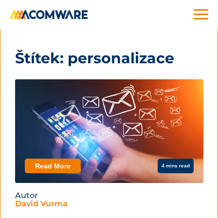
Štítek:
personalizace
Read More
4 mins read
Autor
David Vurma