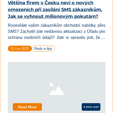
Většina firem v Česku neví o nových
omezeních při zasílání SMS zákazníkům.
Jak se vyhnout milionovým pokutám?
Rozesíláte vašim zákazníkům obchodní nabídky přes
SMS? Zachytili jste nedávnou aktualizaci z Úřadu pro
ochranu osobních údajů? Jste si opravdu jisti, že je
váš SMS marketing v souladu se zákonem? Neberte
15 Lis 2022
Rady a tipy
to jako firma na lehkou váhu, hrozí vám pokuty až do
výše 10 milionů korun.
Read More
4 mins read