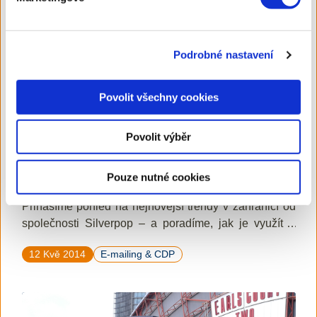
Podrobné nastavení
Read More
9 mins read
Povolit všechny cookies
Autor
Jan Penkala
Povolit výběr
7 klíčových marketingových trendů 2014
od Silverpop. Jaký dopad mají v ČR?
Pouze nutné cookies
Jste připraveni na marketingové výzvy roku 2014?
Přinášíme pohled na nejnovější trendy v zahraničí od
společnosti Silverpop – a poradíme, jak je využít u
nás.
12 Kvě 2014
E-mailing & CDP