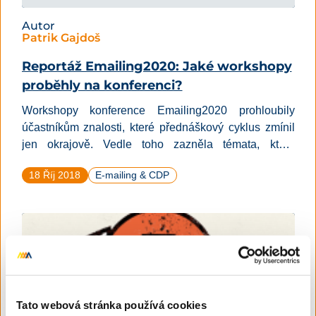
Autor
Patrik Gajdoš
Reportáž Emailing2020: Jaké workshopy
proběhly na konferenci?
Workshopy konference Emailing2020 prohloubily
účastníkům znalosti, které přednáškový cyklus zmínil
jen okrajově. Vedle toho zazněla témata, které
přednáškový program neobsáhl. Ve vedlejším sále
18 Říj 2018
E-mailing & CDP
například padla zmínka o efektivní kombinaci
personalizace a dynamizace v grafice, faktorech
ovlivňujících vhodný čas i četnost e-mailových
kampaní nebo personalizaci na kontakt, o kterém víte
jen e-mailovou adresu.
Tato webová stránka používá cookies