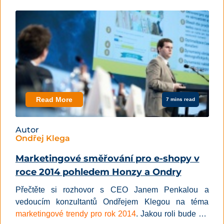
dostalo ke slovu téměř dvě stě přednášejících z celého
světa. V jednom se vzácně shodli všichni:
online
marketing se kategoricky mění a o všem rozhoduje
zákazník
.
Read More
7 mins read
Autor
Ondřej Klega
Marketingové směřování pro e-shopy v
roce 2014 pohledem Honzy a Ondry
Přečtěte si rozhovor s CEO Janem Penkalou a
vedoucím konzultantů Ondřejem Klegou na téma
marketingové trendy pro rok 2014
. Jakou roli bude mít