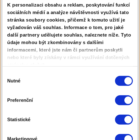
K personalizaci obsahu a reklam, poskytování funkcí
Read More
8 mins read
sociálních médií a analýze návštěvnosti využívá tato
stránka soubory cookies, přičemž k tomuto užití je
vyžadován váš souhlas. Informace o tom, pro jaké
Autor
Kamil Gric
další partnery udělujete souhlas, naleznete níže. Tyto
údaje mohou být zkombinovány s dalšími
Pár tipů, jak zlepšit customer experience
informacemi, které jste nám či partnerům poskytli
(a zvýšit prodeje)
nebo které byly získány v rámci využívání dotčených
stránek a služeb.
Máte dobrý e-shop a přemýšlíte, jak ho vylepšit? Nebo
naopak hledáte způsob, jak se odlišit od konkurence?
Výběr
Nutné
V dnešním článku se zaměříme na drobnosti, které
souhlasu
zlepší „customer experience“ vašich zákazníků
– a tím
28 Srp 2014
Rady a tipy
současně i reputaci vašeho obchodu.
Preferenční
Statistické
Marketingové