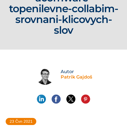
topenilevne-collabim-
srovnani-klicovych-
slov
Autor
Patrik Gajdoš
23 Čvn 2021