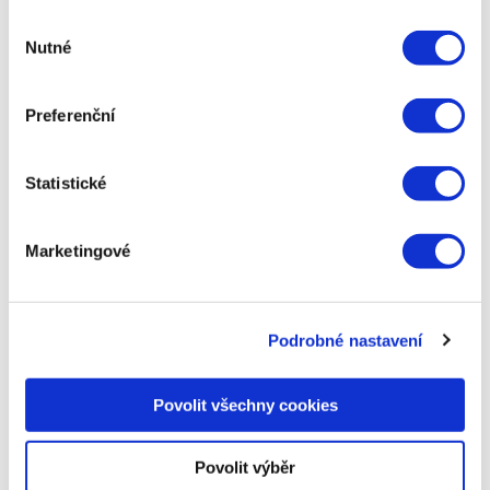
copywriter a content specialista.
Výběr
Nutné
Připravuje odborné články, případové
souhlasu
studie, reportáže, texty newsletterů nebo
propagačních materiálů. Podílí se také
Preferenční
na tvorbě obsahu pro sociální sítě
značky Acomware, Eshopista,
Performance2020 nebo Emailing2020.
Statistické
Marketingové
Napsat komentář
Podrobné nastavení
Vaše e-mailová adresa nebude zveřejněna.
Vyžadované
Povolit všechny cookies
informace jsou označeny
*
Komentář
*
Povolit výběr