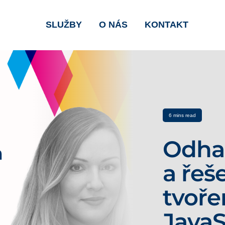
SLUŽBY
O NÁS
KONTAKT
6 mins read
Odhal
a řeš
tvoř
Java