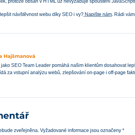
ánek, protože obsah v HTML už nevyžaduje spouštění JavaScript
zlepšit návštěvnost webu díky SEO i vy?
Napište nám
. Rádi vám
a Hajšmanová
jako SEO Team Leader pomáhá našim klientům dosahovat lepší
dá za vstupní analýzu webů, zlepšování on-page i off-page fakt
mentář
ebude zveřejněna.
Vyžadované informace jsou označeny
*