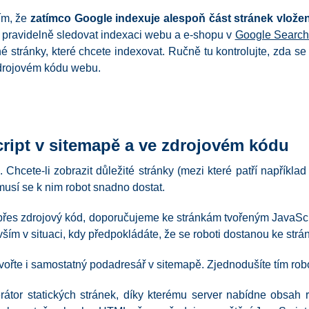
ím, že
zatímco Google indexuje alespoň část stránek vlož
pravidelně sledovat indexaci webu a e-shopu v
Google Search
 stránky, které chcete indexovat. Ručně tu kontrolujte, zda se
zdrojovém kódu webu.
cript v sitemapě a ve zdrojovém kódu
Chcete-li zobrazit důležité stránky (mezi které patří například
musí se k nim robot snadno dostat.
e přes zdrojový kód, doporučujeme ke stránkám tvořeným JavaScr
vším v situaci, kdy předpokládáte, že se roboti dostanou ke str
ytvořte i samostatný podadresář v sitemapě. Zjednodušíte tím rob
rátor statických stránek, díky kterému server nabídne obsah 