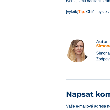
rychlejšímu načítání str
[vykrik]
Tip:
Chtěli byste 
Autor
Simon
Simona 
Zodpoví
Napsat ko
Vaše e-mailová adresa n