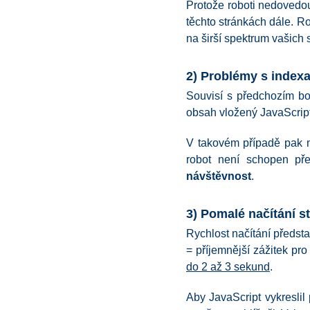
Protože roboti nedovedou
těchto stránkách dále. Ro
na širší spektrum vašich 
2) Problémy s index
Souvisí s předchozím bo
obsah vložený JavaScripte
V takovém případě pak n
robot není schopen pře
návštěvnost
.
3) Pomalé načítání s
Rychlost načítání předsta
= příjemnější zážitek pro
do 2 až 3 sekund
.
Aby JavaScript vykreslil 