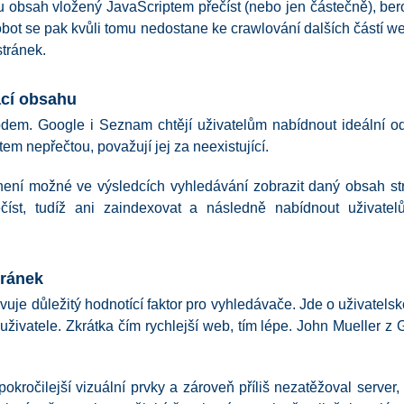
 obsah vložený JavaScriptem přečíst (nebo jen částečně), bero
bot se pak kvůli tomu nedostane ke crawlování dalších částí web
stránek.
ací obsahu
dem. Google i Seznam chtějí uživatelům nabídnout ideální od
m nepřečtou, považují jej za neexistující.
ení možné ve výsledcích vyhledávání zobrazit daný obsah st
číst, tudíž ani zaindexovat a následně nabídnout uživatelů
tránek
vuje důležitý hodnotící faktor pro vyhledávače. Jde o uživatels
 uživatele. Zkrátka čím rychlejší web, tím lépe. John Mueller z
pokročilejší vizuální prvky a zároveň příliš nezatěžoval serve