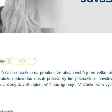
ipy
SEO
ntů často narážíme na problém, že obsah webů je ve velké mí
rotože nedovedou obsah přečíst. Vy tím přicházíte o návště
vložený JavaScriptem většinou ignoruje. V článku vám vysvě