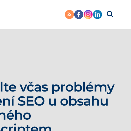
te včas problémy
ení SEO u obsahu
eného
Scriptem