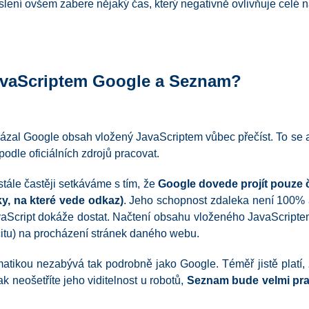
eslení ovšem zabere nějaký čas, který negativně ovlivňuje celé na
JavaScriptem Google a Seznam?
kázal Google obsah vložený JavaScriptem vůbec přečíst. To se 
dle oficiálních zdrojů pracovat.
stále častěji setkáváme s tím, že
Google dovede projít pouze 
y, na které vede odkaz)
. Jeho schopnost zdaleka není 100% 
vaScript dokáže dostat. Načtení obsahu vloženého JavaScripte
acitu) na procházení stránek daného webu.
atikou nezabývá tak podrobně jako Google. Téměř jistě platí,
k neošetříte jeho viditelnost u robotů,
Seznam bude velmi pra