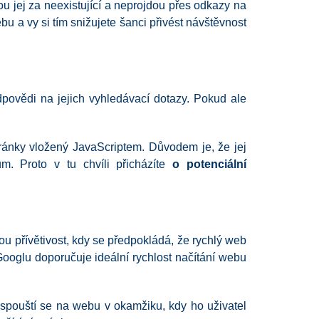
u jej za neexistující a neprojdou přes odkazy na
u a vy si tím snižujete šanci přivést návštěvnost
povědi na jejich vyhledávací dotazy. Pokud ale
ránky vložený JavaScriptem. Důvodem je, že jej
m. Proto v tu chvíli přicházíte
o potenciální
kou přívětivost, kdy se předpokládá, že rychlý web
 Googlu doporučuje ideální rychlost načítání webu
r, spouští se na webu v okamžiku, kdy ho uživatel