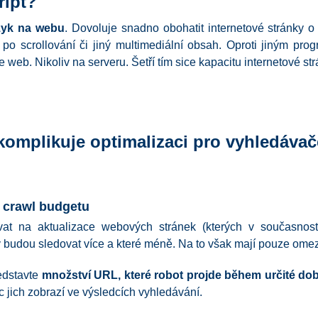
ript?
zyk na webu
. Dovoluje snadno obohatit internetové stránky o 
po scrollování či jiný multimediální obsah.
Oproti jiným pro
te web. Nikoliv na serveru. Šetří tím sice kapacitu internetové s
komplikuje optimalizaci pro vyhledáva
í crawl budgetu
at na aktualizace webových stránek (kterých v současnosti 
nky budou sledovat více a které méně. Na to však mají pouze ome
edstavte
množství URL, které robot projde během určité doby
c jich zobrazí ve výsledcích vyhledávání.