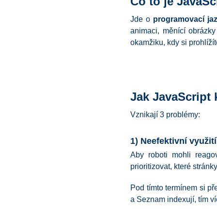
Co to je JavaSc
Jde o
programovací ja
animaci, měnící obrázky 
okamžiku, kdy si prohlíží
Jak JavaScript 
Vznikají 3 problémy:
1) Neefektivní využit
Aby roboti mohli reagov
prioritizovat, které strá
Pod tímto termínem si př
a Seznam indexují, tím ví