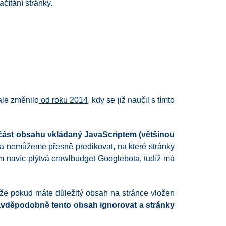
čítání stránky.
ale změnilo
od roku 2014
, kdy se již naučil s tímto
část obsahu vkládaný JavaScriptem (většinou
a nemůžeme přesně predikovat, na které stránky
m navíc plýtvá crawlbudget Googlebota, tudíž má
 že pokud máte důležitý obsah na stránce vložen
vděpodobně tento obsah ignorovat a stránky