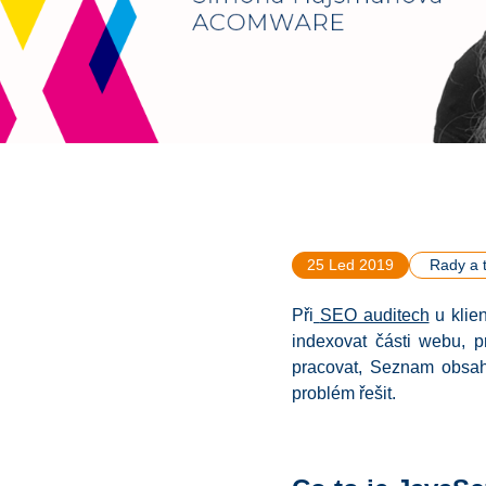
25 Led 2019
Rady a t
Při
SEO auditech
u klie
indexovat části webu, p
pracovat, Seznam obsah 
problém řešit.