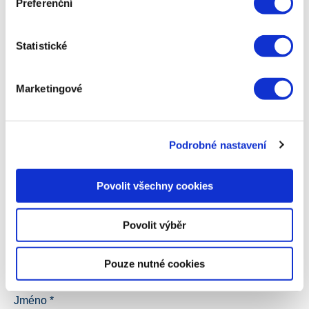
Preferenční
Statistické
Napsat komentář
Marketingové
Vaše e-mailová adresa nebude zveřejněna.
Vyžadované
informace jsou označeny
*
Podrobné nastavení
Komentář
*
Povolit všechny cookies
Povolit výběr
Pouze nutné cookies
Jméno
*