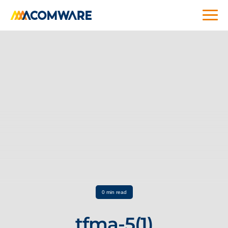
0 min read
tfma-5(1)