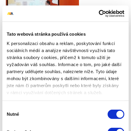
Tato webová stránka používá cookies
K personalizaci obsahu a reklam, poskytování funkcí
sociálních médií a analýze návštěvnosti využívá tato
stránka soubory cookies, přičemž k tomuto užití je
vyžadován váš souhlas. Informace o tom, pro jaké další
partnery udělujete souhlas, naleznete níže. Tyto údaje
Autor
mohou být zkombinovány s dalšími informacemi, které
Kamil Gric
jste nám či partnerům poskytli nebo které byly získány
Kamil pracuje na pozici PR Manager.
v rámci využívání dotčených stránek a služeb.
Aktivně se věnuje zejména
problematice PR a obsahu. Připravuje
Výběr
případové studie, výstupy pro média i
Nutné
souhlasu
populárně-naučné články pro náš blog.