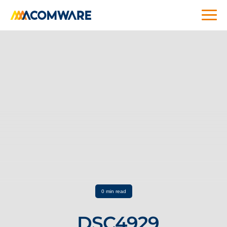
0 min read
_DSC4929