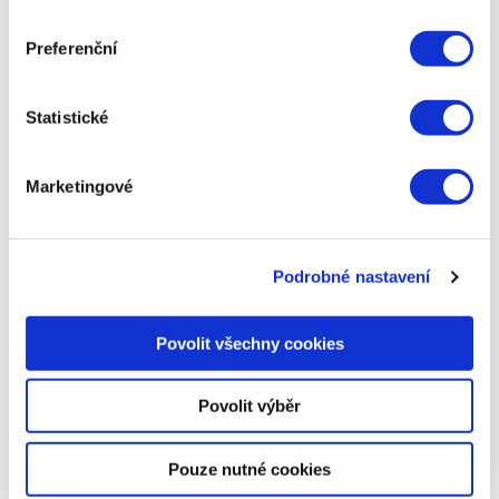
další strategii a dohlíží na celkovou
realizaci.
Preferenční
Statistické
Marketingové
Napsat komentář
Vaše e-mailová adresa nebude zveřejněna.
Vyžadované
Podrobné nastavení
informace jsou označeny
*
Komentář
*
Povolit všechny cookies
Povolit výběr
Pouze nutné cookies