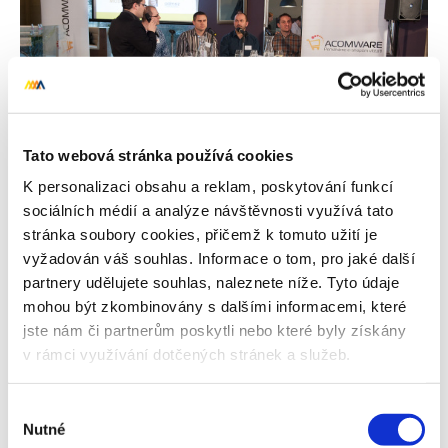
Tato webová stránka používá cookies
K personalizaci obsahu a reklam, poskytování funkcí
sociálních médií a analýze návštěvnosti využívá tato
stránka soubory cookies, přičemž k tomuto užití je
vyžadován váš souhlas. Informace o tom, pro jaké další
partnery udělujete souhlas, naleznete níže. Tyto údaje
mohou být zkombinovány s dalšími informacemi, které
Autor
jste nám či partnerům poskytli nebo které byly získány
David Hořava
v rámci využívání dotčených stránek a služeb.
David pracuje na pozici E-commerce
Consultant, pomáhá našim klientům v
Výběr
celkovém rozvoji online marektingu.
Nutné
souhlasu
Koordinuje práci specialistů, navrhuje