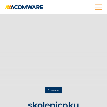
0 min read
skolenicnku