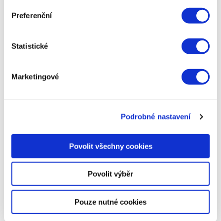
populárně-naučné články pro náš blog.
Preferenční
Statistické
Napsat komentář
Marketingové
Vaše e-mailová adresa nebude zveřejněna.
Vyžadované
informace jsou označeny
*
Podrobné nastavení
Komentář
*
Povolit všechny cookies
Povolit výběr
Pouze nutné cookies