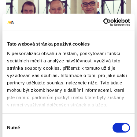
Tato webová stránka používá cookies
K personalizaci obsahu a reklam, poskytování funkcí
sociálních médií a analýze návštěvnosti využívá tato
stránka soubory cookies, přičemž k tomuto užití je
vyžadován váš souhlas. Informace o tom, pro jaké další
partnery udělujete souhlas, naleznete níže. Tyto údaje
mohou být zkombinovány s dalšími informacemi, které
jste nám či partnerům poskytli nebo které byly získány
Autor
Kamil Gric
v rámci využívání dotčených stránek a služeb.
Kamil pracuje na pozici PR Manager.
Aktivně se věnuje zejména
Výběr
problematice PR a obsahu. Připravuje
Nutné
souhlasu
případové studie, výstupy pro média i