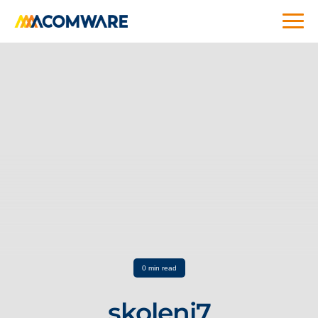
0 min read
skoleni7