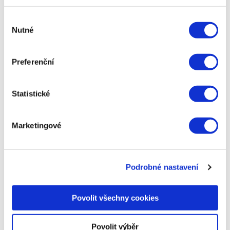
Výběr
Autor
Nutné
souhlasu
Kamil Gric
Kamil pracuje na pozici PR Manager.
Preferenční
Aktivně se věnuje zejména
problematice PR a obsahu. Připravuje
případové studie, výstupy pro média i
Statistické
populárně-naučné články pro náš blog.
Marketingové
Napsat komentář
Podrobné nastavení
Vaše e-mailová adresa nebude zveřejněna.
Vyžadované
Povolit všechny cookies
informace jsou označeny
*
Povolit výběr