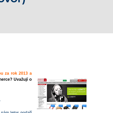
pu za rok 2013 a
mmerce? Uvažují o
?
 nám letos podaří