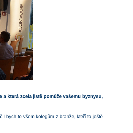
te a která zcela jistě pomůže vašemu byznysu,
čil bych to všem kolegům z branže, kteří to ještě