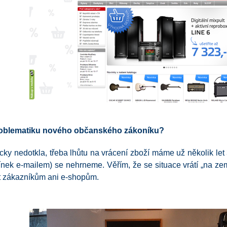
problematiku nového občanského zákoníku?
cky nedotkla, třeba lhůtu na vrácení zboží máme už několik l
ínek e-mailem) se nehrneme. Věřím, že se situace vrátí „na ze
t zákazníkům ani e-shopům.