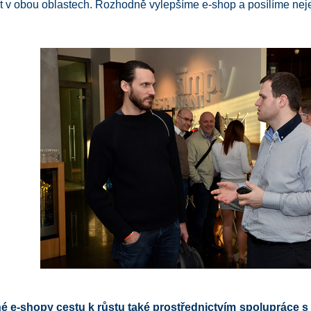
t v obou oblastech. Rozhodně vylepšíme e-shop a posílíme nejef
né e-shopy cestu k růstu také prostřednictvím spolupráce s