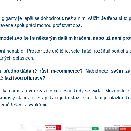
 giganty je lepší se dohodnout, než s nimi válčit. Je třeba si 
stavené spolupráci mohou profitovat oba.
model zvolíte i s některým dalším hráčem, nebo už není pro
t nenabídl. Prostor zde určitě je, velcí hráči rozšiřují portfolia a
vaných oblastech.
na předpokládaný růst m-commerce? Nabídnete svým zá
ké fázi jsou přípravy?
bily máme a nyní zvažujeme cestu, kudy se vydat. Možností je 
prostý standard. S aplikací je to složitější – tam je otázka, ko
vrhů řešení a vybíráme.