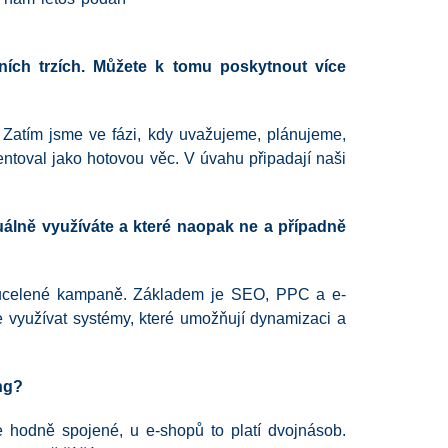
ích trzích. Můžete k tomu poskytnout více
 Zatím jsme ve fázi, kdy uvažujeme, plánujeme,
entoval jako hotovou věc. V úvahu připadají naši
uálně využíváte a které naopak ne a případně
t ucelené kampaně. Základem je SEO, PPC a e-
e využívat systémy, které umožňují dynamizaci a
ing?
 hodně spojené, u e-shopů to platí dvojnásob.