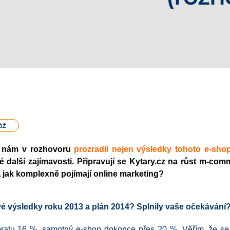
áž
cz nám v rozhovoru
prozradil nejen výsledky tohoto e-sho
ké další zajímavosti. Připravují se Kytary.cz na růst m-co
 jak komplexně pojímají online marketing?
é výsledky roku 2013 a plán 2014? Splnily vaše očekávání
bratu 16 %, samotný e-shop dokonce přes 20 %. Věřím, že se