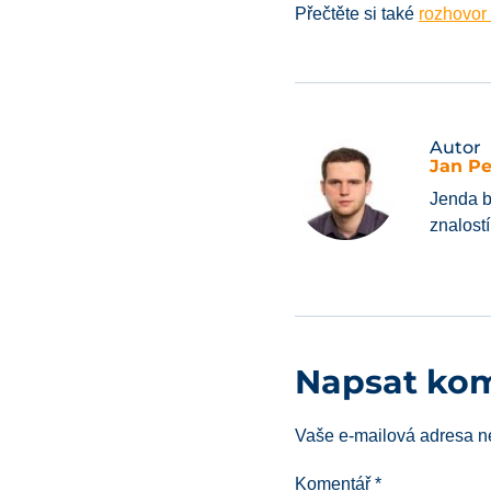
Přečtěte si také
rozhovor
Autor
Jan P
Jenda b
znalost
Napsat ko
Vaše e-mailová adresa n
Komentář
*