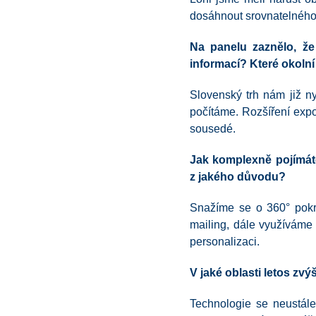
dosáhnout srovnatelného
Na panelu zaznělo, že
informací? Které okolní
Slovenský trh nám již n
počítáme. Rozšíření expo
sousedé.
Jak komplexně pojímáte
z jakého důvodu?
Snažíme se o 360° pokr
mailing, dále využíváme 
personalizaci.
V jaké oblasti letos zv
Technologie se neustále