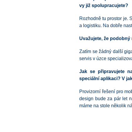
vy již spolupracujete?
Rozhodně tu prostor je. S
a logistiku. Na dobře na
Uvažujete, že podobný 
Zatím se žádný další gigan
servis v úzce specializo
Jak se připravujete 
speciální aplikaci? V ja
Provizorní řešení pro mo
design bude za pár let na
máme na stole několik ná