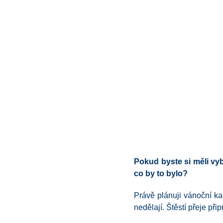
Pokud byste si měli vyb
co by to bylo?
Právě plánuji vánoční kam
nedělají. Štěstí přeje př