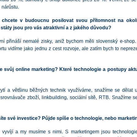
 nárůstu.
 chcete v budoucnu posilovat svou přítomnost na okoln
 státy jsou pro vás atraktivní a z jakého důvodu?
yní přináší nemalé zisky, aniž bychom měli slovenský e-shop.
rtu vidíme jako jednu z cest rozvoje, ale zatím bych to neprez
 svůj online marketing? Které technologie a postupy akt
ytí a většinu běžných technik využíváme, snažíme se děla
srovnávače zboží, linkbuilding, sociální sítě, RTB. Snažíme s
ýšíte své investice? Půjde spíše o technologie, nebo market
 vyvíjí a my musíme s nimi. S marketingem jsou technologie