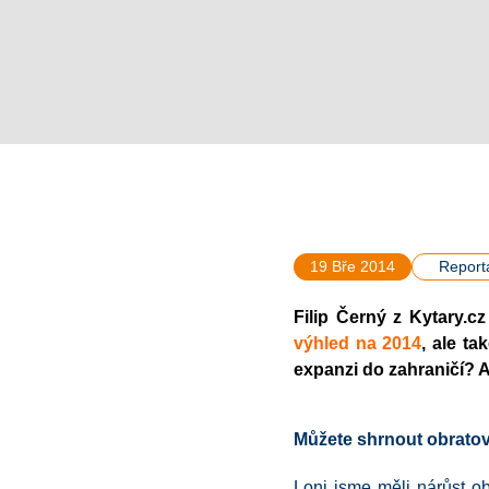
19 Bře 2014
Report
Filip Černý z Kytary.
výhled na 2014
, ale ta
expanzi do zahraničí? A
Můžete shrnout obratov
Loni jsme měli nárůst o