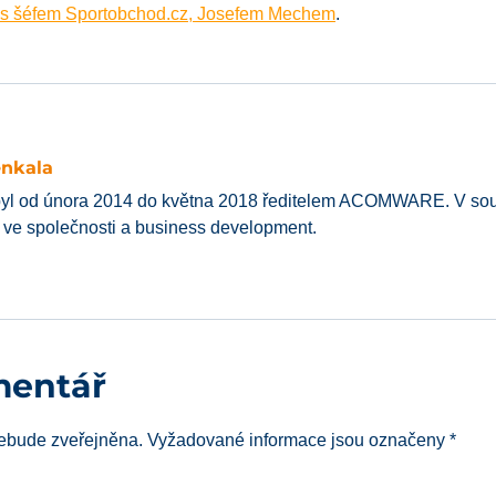
 s šéfem Sportobchod.cz, Josefem Mechem
.
enkala
yl od února 2014 do května 2018 ředitelem ACOMWARE. V souč
í ve společnosti a business development.
mentář
ebude zveřejněna.
Vyžadované informace jsou označeny
*