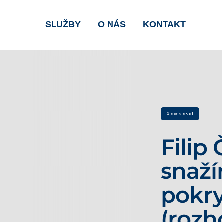
SLUŽBY
O NÁS
KONTAKT
4 mins read
Filip 
snaží
pokry
(rozh