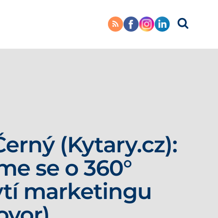
Černý (Kytary.cz):
me se o 360°
tí marketingu
ovor)