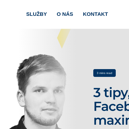
SLUŽBY
O NÁS
KONTAKT
3 mins read
3 tipy
Faceb
max