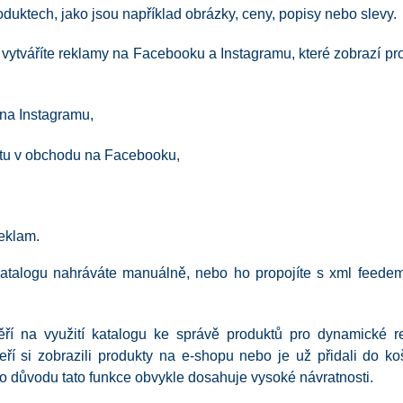
duktech, jako jsou například obrázky, ceny, popisy nebo slevy.
 vytváříte reklamy na Facebooku a Instagramu, které zobrazí pr
 na Instagramu,
ntu v obchodu na Facebooku,
eklam.
atalogu nahráváte manuálně, nebo ho propojíte s xml feed
ěří na využití katalogu ke správě produktů pro dynamické r
teří si zobrazili produkty na e-shopu nebo je už přidali do k
to důvodu tato funkce obvykle dosahuje vysoké návratnosti.