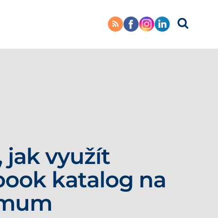
, jak využít
ook katalog na
imum