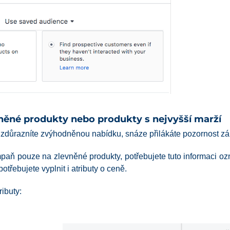
něné produkty nebo produkty s nejvyšší marží
le zdůrazníte zvýhodněnou nabídku, snáze přilákáte pozornost z
mpaň pouze na zlevněné produkty, potřebujete tuto informaci oz
třebujete vyplnit i atributy o ceně.
ributy: