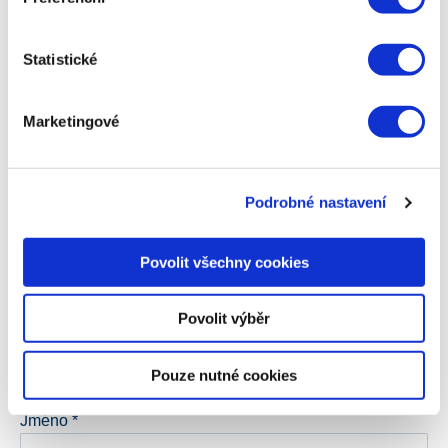
Statistické
Napsat komentář
Marketingové
Vaše e-mailová adresa nebude zveřejněna.
Vyžadované
informace jsou označeny
*
Podrobné nastavení
Komentář
*
Povolit všechny cookies
Povolit výběr
Pouze nutné cookies
Jméno
*