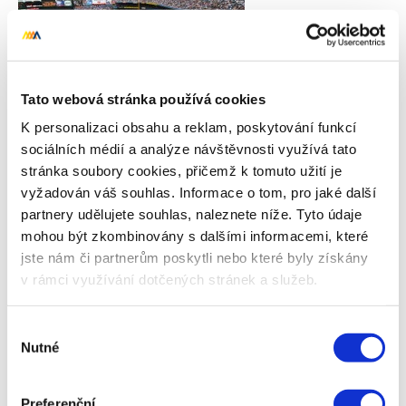
Tato webová stránka používá cookies
K personalizaci obsahu a reklam, poskytování funkcí
sociálních médií a analýze návštěvnosti využívá tato
stránka soubory cookies, přičemž k tomuto užití je
vyžadován váš souhlas. Informace o tom, pro jaké další
partnery udělujete souhlas, naleznete níže. Tyto údaje
Autor
mohou být zkombinovány s dalšími informacemi, které
Kamil Gric
jste nám či partnerům poskytli nebo které byly získány
Kamil pracuje na pozici PR Manager.
v rámci využívání dotčených stránek a služeb.
Aktivně se věnuje zejména
problematice PR a obsahu. Připravuje
Výběr
případové studie, výstupy pro média i
Nutné
souhlasu
populárně-naučné články pro náš blog.
Preferenční