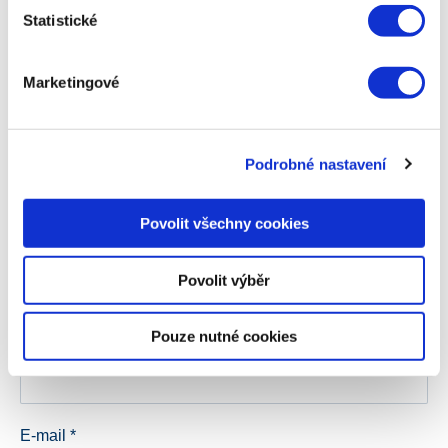
Napsat komentář
Statistické
Vaše e-mailová adresa nebude zveřejněna.
Vyžadované
Marketingové
informace jsou označeny
*
Komentář
*
Podrobné nastavení
Povolit všechny cookies
Povolit výběr
Pouze nutné cookies
Jméno
*
E-mail
*