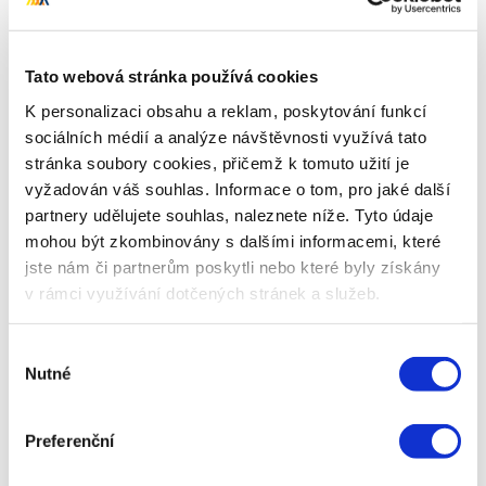
Tato webová stránka používá cookies
K personalizaci obsahu a reklam, poskytování funkcí
sociálních médií a analýze návštěvnosti využívá tato
stránka soubory cookies, přičemž k tomuto užití je
Autor
vyžadován váš souhlas. Informace o tom, pro jaké další
Kamil Gric
partnery udělujete souhlas, naleznete níže. Tyto údaje
Kamil pracuje na pozici PR Manager.
mohou být zkombinovány s dalšími informacemi, které
Aktivně se věnuje zejména
jste nám či partnerům poskytli nebo které byly získány
problematice PR a obsahu. Připravuje
v rámci využívání dotčených stránek a služeb.
případové studie, výstupy pro média i
populárně-naučné články pro náš blog.
Výběr
Nutné
souhlasu
Preferenční