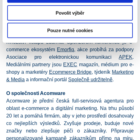
continuous research ve výzkumné agentuře MEDIAN, a
Povolit výběr
greenfluencerka
Tereza Koubková
alias Holka z Letné.
Celý program i vstupenky naleznete na adrese
Pouze nutné cookies
www.eshopista.cz
, pro e-shopy je připravené omezené
množství vstupů zdarma. Sponzorem konference je e-
commerce ekosystém
Emorfiq
, akce probíhá za podpory
Asociace pro elektronickou komunikaci
APEK
.
Mediálními partnery jsou
EXEC
magazín, médium pro e-
shopy a marketéry
Ecommerce Bridge
, týdeník
Marketing
& Media
a informační portál
Společně udržitelně
.
O společnosti Acomware
Acomware je přední česká full-servisová agentura pro
oblast e-commerce a digitální marketing. Na trhu působí
20 let a pomáhá firmám, aby v jeho prostředí dosahovaly
co nejlepších výsledků. Zvyšuje prodeje, buduje nové
značky nebo zlepšuje péči o zákazníky. Připravuje
personalizované kampaně zákazníkům přímo na míru,