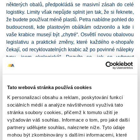
některých obalů, předpokládá se masivní zásah do celé
logistiky. Limity však nepůjde splnit jen tak, že si řeknete,
že budete používat méně plastů. Petra nabídne pohled do
budoucnosti, kde plastovým obálkám odzvonilo a kde i
vaše krabice musejí být „chytré“. Osvětlí novou obalovou
legislativu a praktické změny, které každého e-shopaře
čekají, od recyklovatelných krabic až po povinné nálepky
typu „jsem ekologická“. Dozvíte se, jak se vyhnout
obalové apokalypse, nezruinovat svůj byznys a možná
najít i konkurenční výhody. K tématu promluví také
Petr
Novotný
, head of consulting v Institutu Cirkulární
Ekonomiky (INCIEN).
Tato webová stránka používá cookies
K personalizaci obsahu a reklam, poskytování funkcí
Na Eshopistovi se zaměříme také na cirkulární
sociálních médií a analýze návštěvnosti využívá tato
ekonomiku.
Jakub Henni
,
zakladatel platformy
stránka soubory cookies, přičemž k tomuto užití je
Nesnězeno, se v přednášce rozpovídá o šestileté
vyžadován váš souhlas. Informace o tom, pro jaké další
transformaci původně studentského projektu, který
partnery udělujete souhlas, naleznete níže. Tyto údaje
začínal jako jednoduchá facebooková stránka na sdílení
mohou být zkombinovány s dalšími informacemi, které
neprodaných jídel a postupně vyrostl v populární mobilní