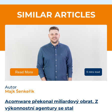
SIMILAR ARTICLES
Read More
6 mins read
Autor
Majk Šenkeřík
 obrat. Z
Byznys pod útokem: 10 lekcí z 
jak ochránit značku i e-shop