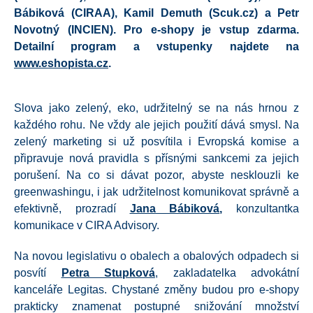
Bábiková (CIRAA), Kamil Demuth (Scuk.cz) a Petr
Novotný (INCIEN). Pro e-shopy je vstup zdarma.
Detailní program a vstupenky najdete na
www.eshopista.cz
.
Slova jako zelený, eko, udržitelný se na nás hrnou z
každého rohu. Ne vždy ale jejich použití dává smysl. Na
zelený marketing si už posvítila i Evropská komise a
připravuje nová pravidla s přísnými sankcemi za jejich
porušení. Na co si dávat pozor, abyste nesklouzli ke
greenwashingu, i jak udržitelnost komunikovat správně a
efektivně, prozradí
Jana Bábiková
,
konzultantka
komunikace v CIRA Advisory.
Na novou legislativu o obalech a obalových odpadech si
posvítí
Petra Stupková
,
zakladatelka advokátní
kanceláře Legitas. Chystané změny budou pro e-shopy
prakticky znamenat postupné snižování množství