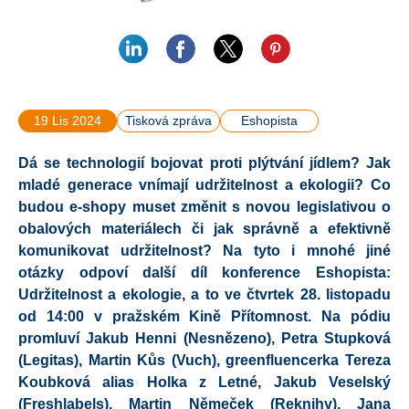
19 Lis 2024
Tisková zpráva
Eshopista
Dá se technologií bojovat proti plýtvání jídlem? Jak
mladé generace vnímají udržitelnost a ekologii? Co
budou e-shopy muset změnit s novou legislativou o
obalových materiálech či jak správně a efektivně
komunikovat udržitelnost? Na tyto i mnohé jiné
otázky odpoví další díl konference Eshopista:
Udržitelnost a ekologie, a to ve čtvrtek 28. listopadu
od 14:00 v pražském Kině Přítomnost. Na pódiu
promluví Jakub Henni (Nesnězeno), Petra Stupková
(Legitas), Martin Kůs (Vuch), greenfluencerka Tereza
Koubková alias Holka z Letné, Jakub Veselský
(Freshlabels), Martin Němeček (Reknihy), Jana